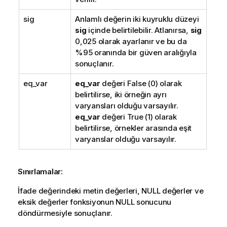
sig
Anlamlı değerin iki kuyruklu düzeyi
sig
içinde belirtilebilir. Atlanırsa,
sig
0,025 olarak ayarlanır ve bu da
%95 oranında bir güven aralığıyla
sonuçlanır.
eq_var
eq_var
değeri
False
(0) olarak
belirtilirse, iki örneğin ayrı
varyansları olduğu varsayılır.
eq_var
değeri
True
(1) olarak
belirtilirse, örnekler arasında eşit
varyanslar olduğu varsayılır.
Sınırlamalar:
İfade değerindeki metin değerleri,
NULL
değerler ve
eksik değerler fonksiyonun
NULL
sonucunu
döndürmesiyle sonuçlanır.