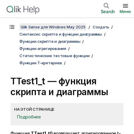
Search
Меню
Qlik Sense для Windows May 2025
Создать
Синтаксис скрипта и функции диаграммы
Функции скрипта и диаграммы
Функции агрегирования
Статистические тестовые функции
Функции T-критериев
TTest1_t
— функция
скриптa и диаграммы
НА ЭТОЙ СТРАНИЦЕ
Подробнее
Функция
TTest1_t()
возвращает агрегированное t-