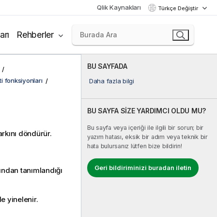
Qlik Kaynakları
Türkçe Değiştir
arı
Rehberler
BU SAYFADA
ti fonksiyonları
Daha fazla bilgi
BU SAYFA SİZE YARDIMCI OLDU MU?
Bu sayfa veya içeriği ile ilgili bir sorun; bir
farkını döndürür.
yazım hatası, eksik bir adım veya teknik bir
hata bulursanız lütfen bize bildirin!
Geri bildiriminizi buradan iletin
fından tanımlandığı
e yinelenir.