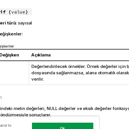
:
if (
value
)
eri türü:
sayısal
eğişkenler:
işkenler
 Değişken
Açıklama
Değerlendirilecek örnekler. Örnek değerler için b
dosyasında sağlanmazsa, alana otomatik olara
verilir.
r:
indeki metin değerleri,
NULL
değerler ve eksik değerler fonksi
öndürmesiyle sonuçlanır.
 and to
Ok