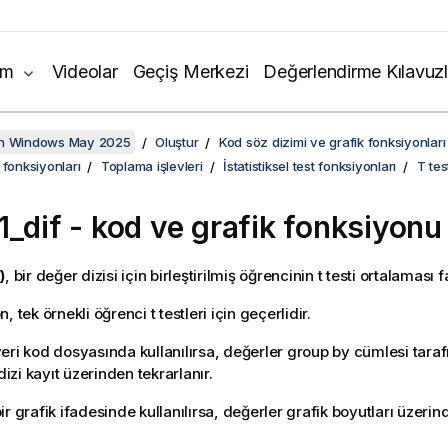
ım
Videolar
Geçiş Merkezi
Değerlendirme Kılavuzl
on Windows May 2025
Oluştur
Kod söz dizimi ve grafik fonksiyonları
 fonksiyonları
Toplama işlevleri
İstatistiksel test fonksiyonları
T tes
1_dif
- kod ve grafik fonksiyonu
)
, bir değer dizisi için birleştirilmiş öğrencinin t testi ortalaması 
, tek örnekli öğrenci t testleri için geçerlidir.
eri kod dosyasında kullanılırsa, değerler group by cümlesi tara
 dizi kayıt üzerinden tekrarlanır.
r grafik ifadesinde kullanılırsa, değerler grafik boyutları üzerind