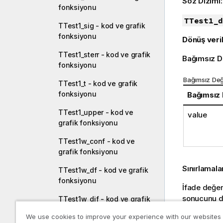
Söz Dizimi
fonksiyonu
TTest1_d
TTest1_sig - kod ve grafik
fonksiyonu
Dönüş veril
TTest1_sterr - kod ve grafik
Bağımsız D
fonksiyonu
Bağımsız Değ
TTest1_t - kod ve grafik
fonksiyonu
Bağımsız
TTest1_upper - kod ve
value
grafik fonksiyonu
TTest1w_conf - kod ve
grafik fonksiyonu
Sınırlamala
TTest1w_df - kod ve grafik
fonksiyonu
İfade değer
sonucunu d
TTest1w_dif - kod ve grafik
fonksiyonu
We use cookies to improve your experience with our websites
Örnek: