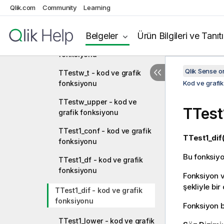
Qlik.com
Community
Learning
TTestw_sig - kod ve grafik
fonksiyonu
Belgeler
Ürün Bilgileri ve Tanıt
TTestw_sterr - kod ve grafik
fonksiyonu
Qlik Sense 
TTestw_t - kod ve grafik
fonksiyonu
Kod ve grafik
TTestw_upper - kod ve
TTest
grafik fonksiyonu
TTest1_conf - kod ve grafik
TTest1_dif(
fonksiyonu
Bu fonksiyon
TTest1_df - kod ve grafik
fonksiyonu
Fonksiyon v
şekliyle bir
TTest1_dif - kod ve grafik
fonksiyonu
Fonksiyon bi
TTest1_lower - kod ve grafik