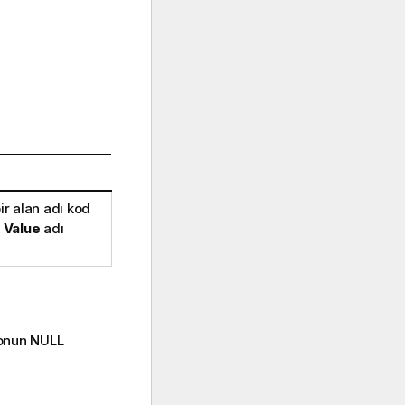
ir alan adı kod
k
Value
adı
yonun
NULL