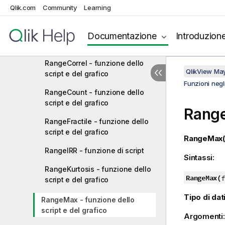
Funzioni NULL
Qlik.com
Community
Learning
Funzioni di scala
RangeAvg - funzione dello
Documentazione
Introduzion
script e del grafico
RangeCorrel - funzione dello
QlikView Ma
script e del grafico
Funzioni negli
RangeCount - funzione dello
script e del grafico
Rang
RangeFractile - funzione dello
script e del grafico
RangeMax(
RangeIRR - funzione di script
Sintassi:
RangeKurtosis - funzione dello
RangeMax(
f
script e del grafico
Tipo di dati
RangeMax - funzione dello
script e del grafico
Argomenti