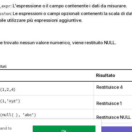
: L'espressione o il campo contenente i dati da misurare.
_expr
: Le espressioni o campi opzionali contenenti la scala di da
ssion
ile utilizzare più espressioni aggiuntive.
e trovato nessun valore numerico, viene restituito
NULL
.
tati
Risultato
Restituisce 4
(1,2,4)
(1,'xyz')
Restituisce 1
(null( ), 'abc')
Restituisce
NULL
 and to
Ok