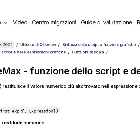
e
Video
Centro migrazioni
Guide di valutazione
R
y 2024
Utilizzo di QlikView
Sintassi dello script e funzioni grafiche
 script e nelle espressioni grafiche
Funzioni di scala
eMax
- funzione dello script e d
)
restituisce il valore numerico più alto trovato nell'espressione
)
irst_expr[, Expression]
 restituiti:
numerico
: