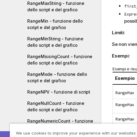
RangeMaxString - funzione
first
dello script e del grafico
Expre
possib
RangeMin - funzione dello
script e del grafico
Limiti:
RangeMinString - funzione
Se non vien
dello script e del grafico
Esempi:
RangeMissingCount - funzione
dello script e del grafico
Esempi e risul
RangeMode - funzione dello
Esempio
script e del grafico
RangeNPV - funzione di script
RangeMax 
RangeNullCount - funzione
RangeMax 
dello script e del grafico
RangeMax 
RangeNumericCount - funzione
dello script e del grafico
We use cookies to improve your experience with our websites