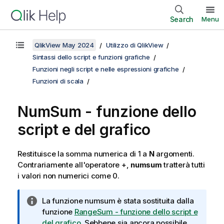
Search
Menu
QlikView May 2024
Utilizzo di QlikView
Sintassi dello script e funzioni grafiche
Funzioni negli script e nelle espressioni grafiche
Funzioni di scala
NumSum - funzione dello
script e del grafico
Restituisce la somma numerica di 1 a
N
argomenti.
Contrariamente all'operatore +,
numsum
tratterà tutti
i valori non numerici come 0.
N
La funzione
numsum
è stata sostituita dalla
o
funzione
RangeSum - funzione dello script e
t
del grafico
. Sebbene sia ancora possibile