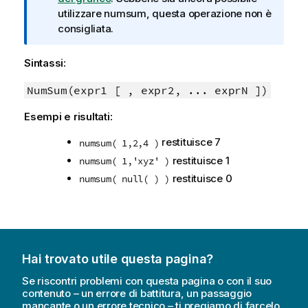
a
utilizzare
numsum
, questa operazione non è
i
consigliata.
n
f
Sintassi:
o
r
NumSum(expr1 [ , expr2, ... exprN ])
m
Esempi e risultati:
a
t
restituisce 7
numsum( 1,2,4 )
i
restituisce 1
numsum( 1,'xyz' )
c
restituisce 0
numsum( null( ) )
a
Hai trovato utile questa pagina?
Se riscontri problemi con questa pagina o con il suo
contenuto – un errore di battitura, un passaggio
mancante o un errore tecnico – ti pregiamo di farcelo