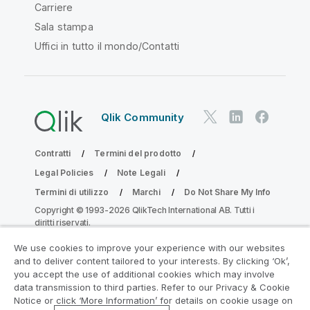
Carriere
Sala stampa
Uffici in tutto il mondo/Contatti
Qlik Community
Contratti
Termini del prodotto
Legal Policies
Note Legali
Termini di utilizzo
Marchi
Do Not Share My Info
Copyright © 1993-2026 QlikTech International AB. Tutti i
diritti riservati.
We use cookies to improve your experience with our websites
and to deliver content tailored to your interests. By clicking ‘Ok’,
Partecipa al programma Analytics
you accept the use of additional cookies which may involve
data transmission to third parties. Refer to our Privacy & Cookie
Modernization
Notice or click ‘More Information’ for details on cookie usage on