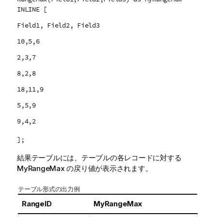
INLINE [
Field1, Field2, Field3
10,5,6
2,3,7
8,2,8
18,11,9
5,5,9
9,4,2
];
結果テーブルには、テーブルの各レコードに対する
MyRangeMax
の戻り値が表示されます。
テーブル形式の出力例
RangeID
MyRangeMax