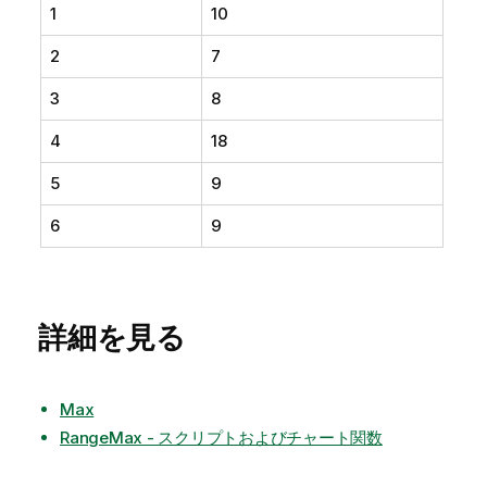
1
10
2
7
3
8
4
18
5
9
6
9
詳細を見る
Max
RangeMax - スクリプトおよびチャート関数