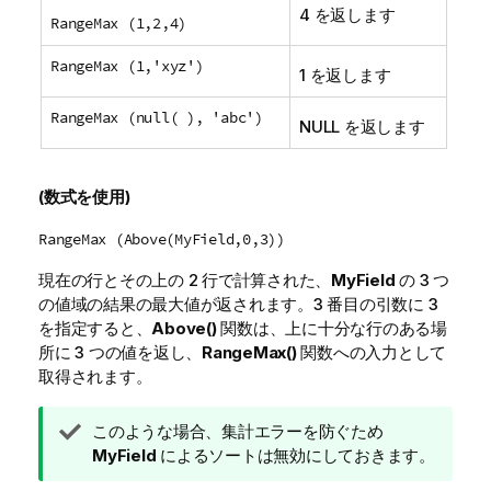
4 を返します
RangeMax (1,2,4)
RangeMax (1,'xyz')
1 を返します
RangeMax (null( ), 'abc')
NULL
を返します
(数式を使用)
RangeMax (Above(MyField,0,3))
現在の行とその上の 2 行で計算された、
MyField
の 3 つ
の値域の結果の最大値が返されます。3 番目の引数に
3
を指定すると、
Above()
関数は、上に十分な行のある場
所に 3 つの値を返し、
RangeMax()
関数への入力として
取得されます。
ヒ
このような場合、集計エラーを防ぐため
ン
MyField
によるソートは無効にしておきます。
ト