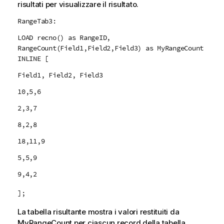
risultati per visualizzare il risultato.
RangeTab3:
LOAD recno() as RangeID,
RangeCount(Field1,Field2,Field3) as MyRangeCount
INLINE [
Field1, Field2, Field3
10,5,6
2,3,7
8,2,8
18,11,9
5,5,9
9,4,2
];
La tabella risultante mostra i valori restituiti da
MyRangeCount
per ciascun record della tabella.