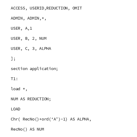
i
ACCESS, USERID,REDUCTION, OMIT
c
a
ADMIN, ADMIN,*,
USER, A,1
USER, B, 2, NUM
USER, C, 3, ALPHA
];
section application;
T1:
load *,
NUM AS REDUCTION;
LOAD
Chr( RecNo()+ord(‘A’)-1) AS ALPHA,
RecNo() AS NUM