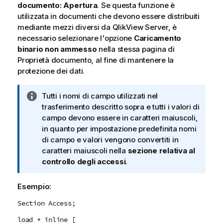
documento: Apertura
. Se questa funzione è
utilizzata in documenti che devono essere distribuiti
mediante mezzi diversi da QlikView Server, è
necessario selezionare l'opzione
Caricamento
binario non ammesso
nella stessa pagina di
Proprietà documento, al fine di mantenere la
protezione dei dati.
N
Tutti i nomi di campo utilizzati nel
o
trasferimento descritto sopra e tutti i valori di
t
campo devono essere in caratteri maiuscoli,
a
in quanto per impostazione predefinita nomi
i
di campo e valori vengono convertiti in
n
caratteri maiuscoli nella
sezione relativa al
f
controllo degli accessi
.
o
r
Esempio:
m
Section Access;
a
t
load * inline [