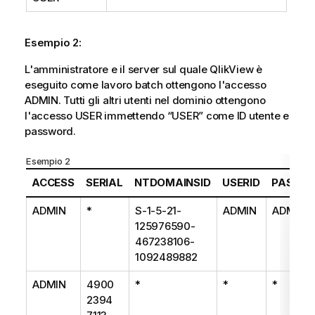
Esempio 2:
L'amministratore e il server sul quale QlikView è
eseguito come lavoro batch ottengono l'accesso
ADMIN. Tutti gli altri utenti nel dominio ottengono
l'accesso USER immettendo “USER” come ID utente e
password.
Esempio 2
ACCESS
SERIAL
NTDOMAINSID
USERID
PASSW
ADMIN
*
S-1-5-21-
ADMIN
ADMIN
125976590-
467238106-
1092489882
ADMIN
4900
*
*
*
2394