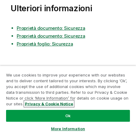
Ulteriori informazioni
Proprietà documento: Sicurezza
Proprietà documento: Sicurezza
Proprietà foglio: Sicurezza
We use cookies to improve your experience with our websites
Hai trovato utile questa pagina?
and to deliver content tailored to your interests. By clicking ‘Ok’,
Partecipa al programma Analytics
you accept the use of additional cookies which may involve
Se riscontri problemi con questa pagina o con il suo
data transmission to third parties. Refer to our Privacy & Cookie
Modernization
contenuto – un errore di battitura, un passaggio
Notice or click ‘More Information’ for details on cookie usage on
mancante o un errore tecnico – ti pregiamo di farcelo
our sites.
Privacy & Cookie Notice
sapere!
Modernizza senza compromettere le tue preziose app
QlikView con il programma Analytics Modernization.
Fare
Ok
clic qui
per maggiori informazioni o per contattarci:
Lascia qui il tuo feedback
ampquestions@qlik.com
More Information