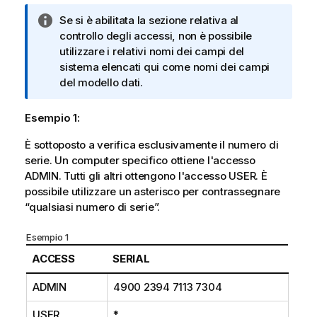
i
m
N
Se si è abilitata la sezione relativa al
n
a
o
controllo degli accessi, non è possibile
f
t
t
utilizzare i relativi nomi dei campi del
o
i
a
sistema elencati qui come nomi dei campi
r
c
i
del modello dati.
m
a
n
a
f
t
Esempio 1:
o
i
È sottoposto a verifica esclusivamente il numero di
r
c
serie. Un computer specifico ottiene l'accesso
m
a
ADMIN. Tutti gli altri ottengono l'accesso USER. È
a
possibile utilizzare un asterisco per contrassegnare
t
“qualsiasi numero di serie”.
i
c
Esempio 1
a
ACCESS
SERIAL
ADMIN
4900 2394 7113 7304
USER
*