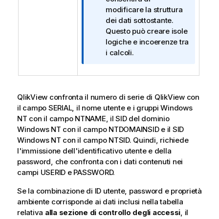
i
modificare la struttura
n
dei dati sottostante.
f
Questo può creare isole
o
logiche e incoerenze tra
r
i calcoli.
m
a
t
i
QlikView confronta il numero di serie di QlikView con
c
il campo
SERIAL
, il nome utente e i gruppi Windows
a
NT con il campo
NTNAME
, il SID del dominio
Windows NT con il campo
NTDOMAINSID
e il SID
Windows NT con il campo
NTSID
. Quindi, richiede
l'immissione dell'identificativo utente e della
password, che confronta con i dati contenuti nei
campi
USERID
e
PASSWORD
.
Se la combinazione di ID utente, password e proprietà
ambiente corrisponde ai dati inclusi nella tabella
relativa
alla sezione di controllo degli accessi
, il