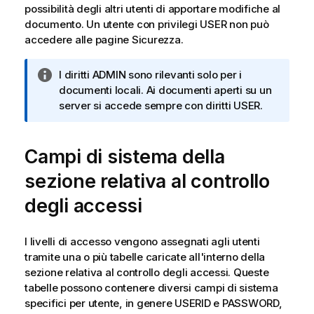
possibilità degli altri utenti di apportare modifiche al
documento. Un utente con privilegi USER non può
accedere alle pagine
Sicurezza
.
N
I diritti ADMIN sono rilevanti solo per i
o
documenti locali. Ai documenti aperti su un
t
server si accede sempre con diritti USER.
a
i
Campi di sistema della
n
f
sezione relativa al controllo
o
r
degli accessi
m
a
I livelli di accesso vengono assegnati agli utenti
t
tramite una o più tabelle caricate all'interno della
i
sezione relativa al controllo degli accessi. Queste
c
tabelle possono contenere diversi campi di sistema
a
specifici per utente, in genere USERID e PASSWORD,