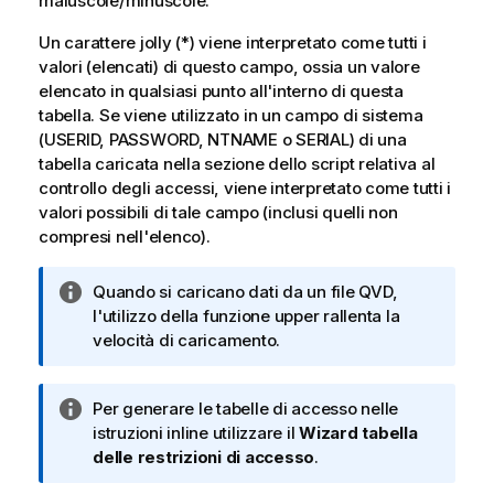
maiuscole/minuscole.
Un carattere jolly (*) viene interpretato come tutti i
valori (elencati) di questo campo, ossia un valore
elencato in qualsiasi punto all'interno di questa
tabella. Se viene utilizzato in un campo di sistema
(
USERID, PASSWORD, NTNAME
o
SERIAL
) di una
tabella caricata nella sezione dello script relativa al
controllo degli accessi, viene interpretato come tutti i
valori possibili di tale campo (inclusi quelli non
compresi nell'elenco).
N
Quando si caricano dati da un file QVD,
o
l'utilizzo della funzione upper rallenta la
t
velocità di caricamento.
a
i
N
Per generare le tabelle di accesso nelle
n
o
istruzioni inline utilizzare il
Wizard tabella
f
t
delle restrizioni di accesso
.
o
a
r