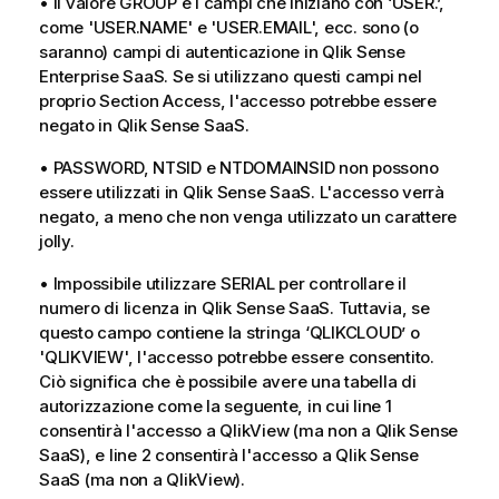
• Il valore GROUP e i campi che iniziano con ‘USER.’,
come 'USER.NAME' e 'USER.EMAIL', ecc. sono (o
saranno) campi di autenticazione in Qlik Sense
Enterprise SaaS. Se si utilizzano questi campi nel
proprio Section Access, l'accesso potrebbe essere
negato in
Qlik Sense SaaS
.
• PASSWORD, NTSID e NTDOMAINSID non possono
essere utilizzati in
Qlik Sense SaaS
. L'accesso verrà
negato, a meno che non venga utilizzato un carattere
jolly.
• Impossibile utilizzare SERIAL per controllare il
numero di licenza in
Qlik Sense SaaS
. Tuttavia, se
questo campo contiene la stringa ‘QLIKCLOUD’ o
'QLIKVIEW', l'accesso potrebbe essere consentito.
Ciò significa che è possibile avere una tabella di
autorizzazione come la seguente, in cui line 1
consentirà l'accesso a QlikView (ma non a
Qlik Sense
SaaS
), e line 2 consentirà l'accesso a
Qlik Sense
SaaS
(ma non a QlikView).