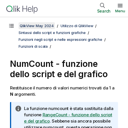
Search
Menu
QlikView May 2024
Utilizzo di QlikView
Sintassi dello script e funzioni grafiche
Funzioni negli script e nelle espressioni grafiche
Funzioni di scala
NumCount - funzione
dello script e del grafico
Restituisce il numero di valori numerici trovati da 1 a
N
argomenti.
N
La funzione
numcount
è stata sostituita dalla
o
funzione
RangeCount - funzione dello script
t
e del grafico
. Sebbene sia ancora possibile
a
utilizzare
numcount
, questa operazione non