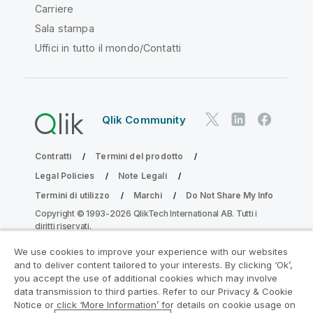
Carriere
Sala stampa
Uffici in tutto il mondo/Contatti
Qlik Community
Contratti
Termini del prodotto
Legal Policies
Note Legali
Termini di utilizzo
Marchi
Do Not Share My Info
Copyright © 1993-2026 QlikTech International AB. Tutti i
diritti riservati.
We use cookies to improve your experience with our websites
and to deliver content tailored to your interests. By clicking ‘Ok’,
Partecipa al programma Analytics
you accept the use of additional cookies which may involve
data transmission to third parties. Refer to our Privacy & Cookie
Modernization
Notice or click ‘More Information’ for details on cookie usage on