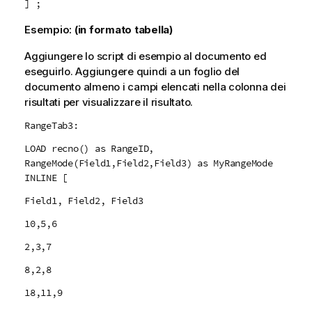
] ;
Esempio:
(in formato tabella)
Aggiungere lo script di esempio al documento ed
eseguirlo. Aggiungere quindi a un foglio del
documento almeno i campi elencati nella colonna dei
risultati per visualizzare il risultato.
RangeTab3:
LOAD recno() as RangeID,
RangeMode(Field1,Field2,Field3) as MyRangeMode
INLINE [
Field1, Field2, Field3
10,5,6
2,3,7
8,2,8
18,11,9