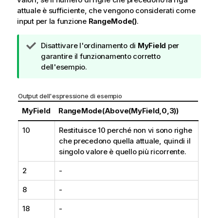
attuale è sufficiente, che vengono considerati come
input per la funzione
RangeMode()
.
N
Disattivare l'ordinamento di
MyField
per
o
garantire il funzionamento corretto
t
dell'esempio.
a
d
Output dell'espressione di esempio
i
s
MyField
RangeMode(Above(MyField,0,3))
u
10
Restituisce 10 perché non vi sono righe
g
che precedono quella attuale, quindi il
g
singolo valore è quello più ricorrente.
e
r
2
-
i
m
8
-
e
n
18
-
t