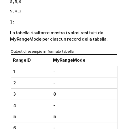
5,5,9
9,4,2
];
La tabella risultante mostra i valori restituiti da
MyRangeMode
per ciascun record della tabella.
Output di esempio in formato tabella
RangeID
MyRangeMode
1
-
2
-
3
8
4
-
5
5
6
-