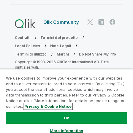
Qlik Community
Contratti
Termini del prodotto
Legal Policies
Note Legali
Termini di utilizzo
Marchi
Do Not Share My Info
Copyright © 1993-2026 QlikTech International AB. Tutti i
diritti riservati.
We use cookies to improve your experience with our websites
and to deliver content tailored to your interests. By clicking ‘Ok’,
Partecipa al programma Analytics
you accept the use of additional cookies which may involve
data transmission to third parties. Refer to our Privacy & Cookie
Modernization
Notice or click ‘More Information’ for details on cookie usage on
our sites.
Privacy & Cookie Notice
Modernizza senza compromettere le tue preziose app
QlikView con il programma Analytics Modernization.
Fare
Ok
clic qui
per maggiori informazioni o per contattarci:
ampquestions@qlik.com
More Information