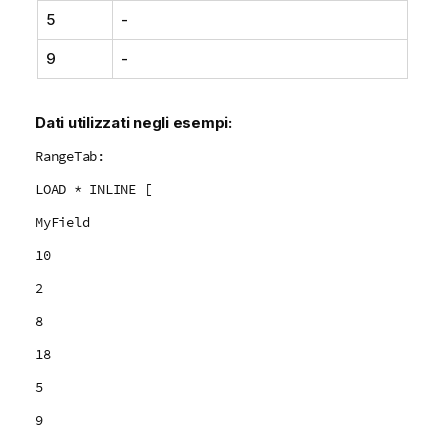
5
o
-
9
-
Dati utilizzati negli esempi:
RangeTab:
LOAD * INLINE [
MyField
10
2
8
18
5
9