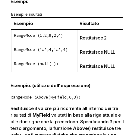
Esempi:
Esempi e risultati
Esempio
Risultato
RangeMode (1,2,9,2,4)
Restituisce 2
RangeMode ('a',4,'a',4)
Restituisce
NULL
RangeMode (null( ))
Restituisce
NULL
Esempio:
(utilizzo dell'espressione)
RangeMode (Above(MyField,0,3))
Restituisce il valore più ricorrente all'interno dei tre
risultati di
MyField
valutati in base alla riga attuale e
alle due righe che la precedono. Specificando
3
per il
terzo argomento, la funzione
Above()
restituisce tre
valori, se il numero di righe che precedono la riga