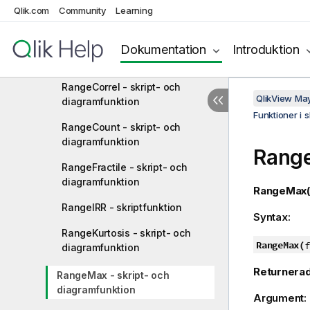
NULL-funktioner
Qlik.com
Community
Learning
Intervallfunktioner
RangeAvg - skript- och
Dokumentation
Introduktion
diagramfunktion
RangeCorrel - skript- och
QlikView Ma
diagramfunktion
Funktioner i 
RangeCount - skript- och
diagramfunktion
Rang
RangeFractile - skript- och
diagramfunktion
RangeMax(
RangeIRR - skriptfunktion
Syntax:
RangeKurtosis - skript- och
RangeMax(
f
diagramfunktion
Returnerad
RangeMax - skript- och
diagramfunktion
Argument: