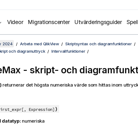
Videor
Migrationscenter
Utvärderingsguider
Spel
y 2024
Arbeta med QlikView
Skriptsyntax och diagramfunktioner
skript och diagramuttryck
Intervallfunktioner
eMax
- skript- och diagramfunk
)
returnerar det högsta numeriska värde som hittas inom uttrycket
)
irst_expr[, Expression]
 datatyp:
numeriska