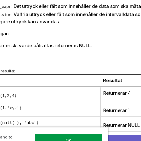
: Det uttryck eller fält som innehåller de data som ska mäta
_expr
: Valfria uttryck eller fält som innehåller de intervalldata 
ssion
ligare uttryck kan användas.
gar:
meriskt värde påträffas returneras
NULL
.
resultat
Resultat
Returnerar 4
(1,2,4)
(1,'xyz')
Returnerar 1
(null( ), 'abc')
Returnerar
NULL
 and to
Ok