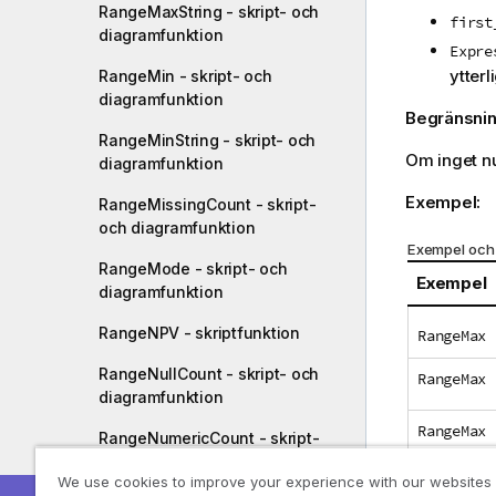
RangeMaxString - skript- och
first
diagramfunktion
Expre
ytter
RangeMin - skript- och
diagramfunktion
Begränsnin
RangeMinString - skript- och
Om inget nu
diagramfunktion
Exempel:
RangeMissingCount - skript-
och diagramfunktion
Exempel och 
RangeMode - skript- och
Exempel
diagramfunktion
RangeNPV - skriptfunktion
RangeMax 
RangeNullCount - skript- och
RangeMax 
diagramfunktion
RangeMax 
RangeNumericCount - skript-
och diagramfunktion
We use cookies to improve your experience with our websites