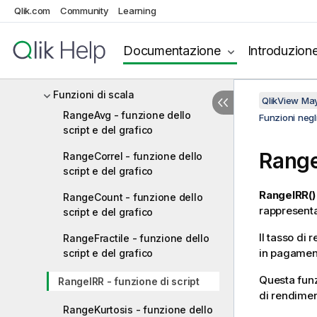
Qlik.com
Community
Learning
Funzioni di mapping
Funzioni matematiche
Documentazione
Introduzion
Funzioni NULL
Funzioni di scala
QlikView Ma
RangeAvg - funzione dello
Funzioni negli
script e del grafico
Range
RangeCorrel - funzione dello
script e del grafico
RangeIRR()
RangeCount - funzione dello
rappresentat
script e del grafico
Il tasso di 
RangeFractile - funzione dello
in pagamenti
script e del grafico
Questa funz
RangeIRR - funzione di script
di rendiment
RangeKurtosis - funzione dello