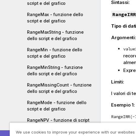
Sintassi:
script e del grafico
RangeIRR
RangeMax - funzione dello
script e del grafico
Tipo di dati
RangeMaxString - funzione
Argomenti
dello script e del grafico
value
RangeMin - funzione dello
recor
script e del grafico
almeno
RangeMinString - funzione
Expre
dello script e del grafico
Limiti:
RangeMissingCount - funzione
dello script e del grafico
I valori di t
RangeMode - funzione dello
Esempio 1:
script e del grafico
RangeIRR(-
RangeNPV - funzione di script
Esempio 2
RangeNullCount - funzione
We use cookies to improve your experience with our websites