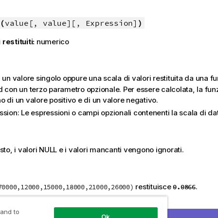
(
value[, value][, Expression]
)
 restituiti:
numerico
:
: un valore singolo oppure una scala di valori restituita da una fu
d con un terzo parametro opzionale. Per essere calcolata, la fun
 di un valore positivo e di un valore negativo.
ssion
: Le espressioni o campi opzionali contenenti la scala di da
esto, i valori
NULL
e i valori mancanti vengono ignorati.
restituisce
.
0.0866
70000,12000,15000,18000,21000,26000)
:
 and to
Ok