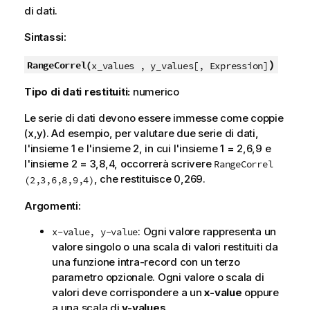
di dati.
Sintassi:
)
RangeCorrel(
x_values , y_values[, Expression]
Tipo di dati restituiti:
numerico
Le serie di dati devono essere immesse come coppie
(
x,y
). Ad esempio, per valutare due serie di dati,
l'insieme 1 e l'insieme 2, in cui l'insieme 1 = 2,6,9 e
l'insieme 2 = 3,8,4, occorrerà scrivere
RangeCorrel
, che restituisce 0,269.
(2,3,6,8,9,4)
Argomenti:
: Ogni valore rappresenta un
x-value, y-value
valore singolo o una scala di valori restituiti da
una funzione intra-record con un terzo
parametro opzionale. Ogni valore o scala di
valori deve corrispondere a un
x-value
oppure
a una scala di
y-values
.