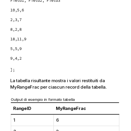
Field1, Field2, Field3
10,5,6
2,3,7
8,2,8
18,11,9
5,5,9
9,4,2
];
La tabella risultante mostra i valori restituiti da
MyRangeFrac
per ciascun record della tabella.
Output di esempio in formato tabella
RangeID
MyRangeFrac
1
6