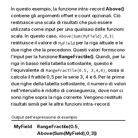
In questo esempio, la funzione intra-record
Above()
contiene gli argomenti
offset
e
count
opzionali. Ciò
restituisce una scala di risultati che può essere
utilizzata come input per una qualsiasi delle funzioni
scala. In questo caso,
Above(Sum(MyField),0,3)
restituisce il valore di
per la riga attuale e le
MyField
due righe che la precedono. Questi valori forniscono
l'input per la funzione
RangeFractile()
. Quindi, per la
riga in basso nella tabella sottostante, questo è
l'equivalente di
, ossia si
RangeFractile(0.5, 3,4,6)
calcola il frattile 0,5 per le serie 3, 4 e 6. Per le prime
due righe della tabella sottostante, il numero di valori
nell'intervallo è ridotto di conseguenza, dove non ci
sono righe sopra la riga corrente. Vengono restituiti
risultati simili per le altre funzioni intra-record.
Output dell'espressione di esempio
MyField
RangeFractile(0.5,
Above(Sum(MyField),0,3))