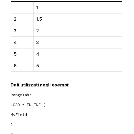
1
1
2
1.5
3
2
4
3
5
4
6
5
Dati utilizzati negli esempi:
RangeTab:
LOAD * INLINE [
MyField
1