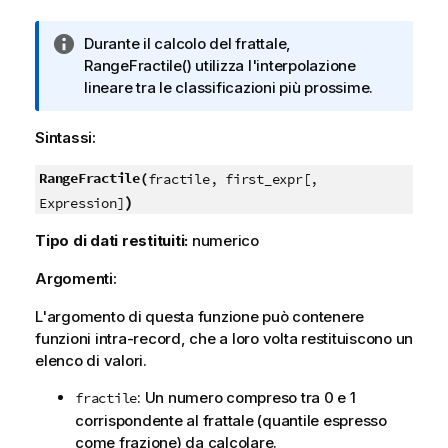
N
Durante il calcolo del frattale,
o
RangeFractile()
utilizza l'interpolazione
t
lineare tra le classificazioni più prossime.
a
i
Sintassi:
n
f
RangeFractile(
fractile, first_expr[,
o
)
Expression]
r
Tipo di dati restituiti:
numerico
m
a
Argomenti:
t
i
L'argomento di questa funzione può contenere
c
funzioni intra-record, che a loro volta restituiscono un
a
elenco di valori.
: Un numero compreso tra 0 e 1
fractile
corrispondente al frattale (quantile espresso
come frazione) da calcolare.