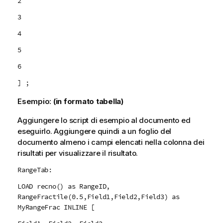
2
3
4
5
6
] ;
Esempio:
(in formato tabella)
Aggiungere lo script di esempio al documento ed
eseguirlo. Aggiungere quindi a un foglio del
documento almeno i campi elencati nella colonna dei
risultati per visualizzare il risultato.
RangeTab:
LOAD recno() as RangeID,
RangeFractile(0.5,Field1,Field2,Field3) as
MyRangeFrac INLINE [