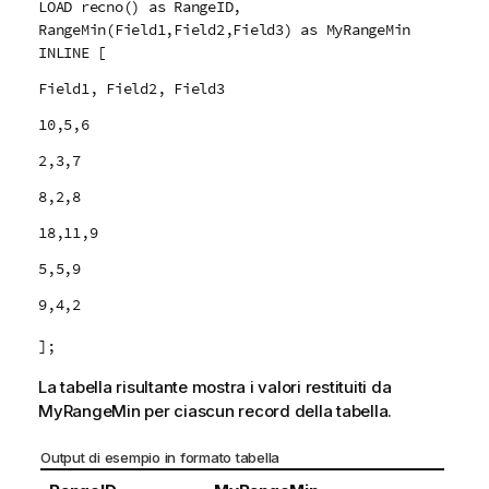
LOAD recno() as RangeID,
RangeMin(Field1,Field2,Field3) as MyRangeMin
INLINE [
Field1, Field2, Field3
10,5,6
2,3,7
8,2,8
18,11,9
5,5,9
9,4,2
];
La tabella risultante mostra i valori restituiti da
MyRangeMin
per ciascun record della tabella.
Output di esempio in formato tabella