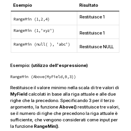
Esempio
Risultato
Restituisce 1
RangeMin (1,2,4)
RangeMin (1,'xyz')
Restituisce 1
RangeMin (null( ), 'abc')
Restituisce
NULL
Esempio:
(utilizzo dell'espressione)
RangeMin (Above(MyField,0,3))
Restituisce il valore minimo nella scala di tre valori di
MyField
calcolati in base alla riga attuale e alle due
righe che la precedono. Specificando
3
per il terzo
argomento, la funzione
Above()
restituisce tre valori,
se il numero di righe che precedono la riga attuale è
sufficiente, che vengono considerati come input per
la funzione
RangeMin()
.