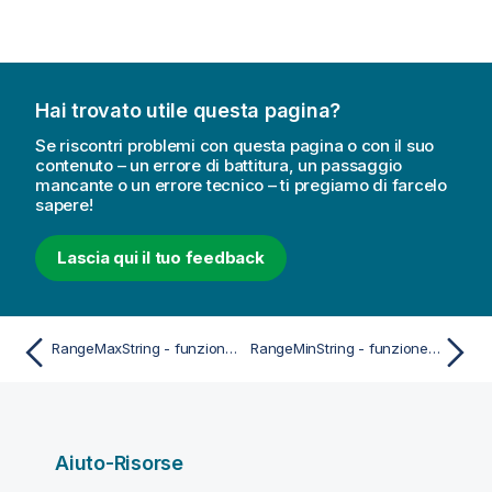
Hai trovato utile questa pagina?
Se riscontri problemi con questa pagina o con il suo
contenuto – un errore di battitura, un passaggio
mancante o un errore tecnico – ti pregiamo di farcelo
sapere!
Lascia qui il tuo feedback
RangeMaxString - funzione dello script e del grafico
RangeMinString - funzione dello script e del grafico
Aiuto-Risorse