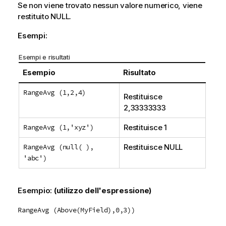
Se non viene trovato nessun valore numerico, viene
restituito
NULL
.
Esempi:
Esempi e risultati
Esempio
Risultato
RangeAvg (1,2,4)
Restituisce
2,33333333
RangeAvg (1,'xyz')
Restituisce 1
RangeAvg (null( ),
Restituisce
NULL
'abc')
Esempio:
(utilizzo dell'espressione)
RangeAvg (Above(MyField),0,3))