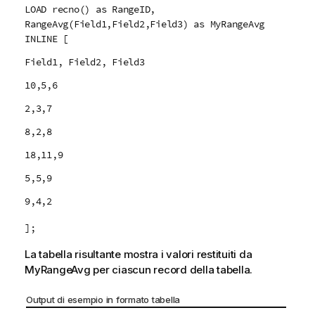
LOAD recno() as RangeID,
RangeAvg(Field1,Field2,Field3) as MyRangeAvg
INLINE [
Field1, Field2, Field3
10,5,6
2,3,7
8,2,8
18,11,9
5,5,9
9,4,2
];
La tabella risultante mostra i valori restituiti da
MyRangeAvg
per ciascun record della tabella.
Output di esempio in formato tabella