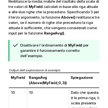
Restituisce la media mobile del risultato della scala di
tre valori di
MyField
calcolati in base alla riga attuale
e alle due righe che la precedono. Specificando
3
per
il terzo argomento, la funzione
Above()
restituisce tre
valori, se il numero di righe che precedono la riga
attuale è sufficiente, che vengono considerati come
input per la funzione
RangeAvg()
.
N
Disattivare l'ordinamento di
MyField
per
o
garantire il funzionamento corretto
t
dell'esempio.
a
d
Output dell'espressione di esempio
i
s
MyField
RangeAvg
Spiegazione
u
(Above(MyField,0,3))
g
10
10
Dato che questa
g
è la prima riga, la
e
scala presenta
r