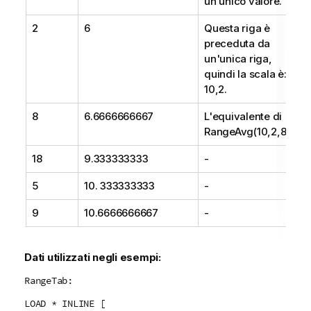
un unico valore.
i
m
2
6
Questa riga è
e
preceduta da
n
un'unica riga,
t
quindi la scala è:
o
10,2
.
8
6.6666666667
L'equivalente di
RangeAvg(10,2,8)
18
9.333333333
-
5
10. 333333333
-
9
10.6666666667
-
Dati utilizzati negli esempi:
RangeTab:
LOAD * INLINE [