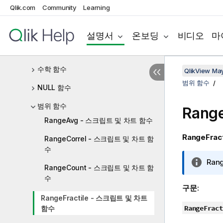
Qlik.com
Community
Learning
인터 레코드 함수
논리 함수
설명서
온보딩
비디오
마
매핑 함수
수학 함수
QlikView Ma
범위 함수
NULL 함수
범위 함수
Range
RangeAvg - 스크립트 및 차트 함수
RangeFract
RangeCorrel - 스크립트 및 차트 함
수
정
Rang
RangeCount - 스크립트 및 차트 함
보
수
메
구문:
모
RangeFractile - 스크립트 및 차트
RangeFract
함수