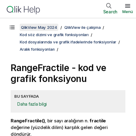
Search
Menü
QlikView May 2024
QlikView ile çalışma
Kod söz dizimi ve grafik fonksiyonları
Kod dosyalarında ve grafik ifadelerinde fonksiyonlar
Aralık fonksiyonları
RangeFractile
- kod ve
grafik fonksiyonu
BU SAYFADA
Daha fazla bilgi
RangeFractile()
, bir sayı aralığının n.
fractile
değerine (yüzdelik dilim) karşılık gelen değeri
döndürür.