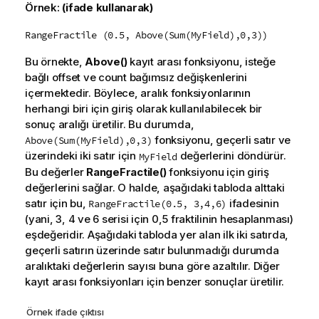
Örnek:
(ifade kullanarak)
RangeFractile (0.5, Above(Sum(MyField),0,3))
Bu örnekte,
Above()
kayıt arası fonksiyonu, isteğe
bağlı
offset
ve
count
bağımsız değişkenlerini
içermektedir. Böylece, aralık fonksiyonlarının
herhangi biri için giriş olarak kullanılabilecek bir
sonuç aralığı üretilir. Bu durumda,
fonksiyonu, geçerli satır ve
Above(Sum(MyField),0,3)
üzerindeki iki satır için
değerlerini döndürür.
MyField
Bu değerler
RangeFractile()
fonksiyonu için giriş
değerlerini sağlar. O halde, aşağıdaki tabloda alttaki
satır için bu,
ifadesinin
RangeFractile(0.5, 3,4,6)
(yani, 3, 4 ve 6 serisi için 0,5 fraktilinin hesaplanması)
eşdeğeridir. Aşağıdaki tabloda yer alan ilk iki satırda,
geçerli satırın üzerinde satır bulunmadığı durumda
aralıktaki değerlerin sayısı buna göre azaltılır. Diğer
kayıt arası fonksiyonları için benzer sonuçlar üretilir.
Örnek ifade çıktısı