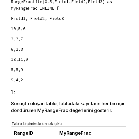
RangeFractile(0.5,Field1,Field2,Field3) as
MyRangeFrac INLINE [
Field1, Field2, Field3
10,5,6
2,3,7
8,2,8
18,11,9
5,5,9
9,4,2
];
Sonuçta oluşan tablo, tablodaki kayıtların her biri için
döndürülen
MyRangeFrac
değerlerini gösterir.
Tablo biçiminde örnek çıktı
RangeID
MyRangeFrac