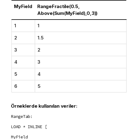
MyField
RangeFractile(0.5,
Above(Sum(MyField),0,3))
1
1
2
1.5
3
2
4
3
5
4
6
5
Örneklerde kullanılan veriler:
RangeTab:
LOAD * INLINE [
MyField