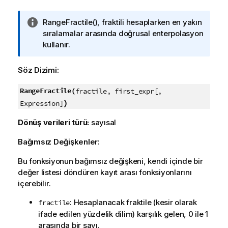
B
RangeFractile()
, fraktili hesaplarken en yakın
i
sıralamalar arasında doğrusal enterpolasyon
l
kullanır.
g
i
Söz Dizimi:
n
o
RangeFractile(
fractile, first_expr[,
t
)
Expression]
u
Dönüş verileri türü:
sayısal
Bağımsız Değişkenler:
Bu fonksiyonun bağımsız değişkeni, kendi içinde bir
değer listesi döndüren kayıt arası fonksiyonlarını
içerebilir.
: Hesaplanacak fraktile (kesir olarak
fractile
ifade edilen yüzdelik dilim) karşılık gelen, 0 ile 1
arasında bir sayı.