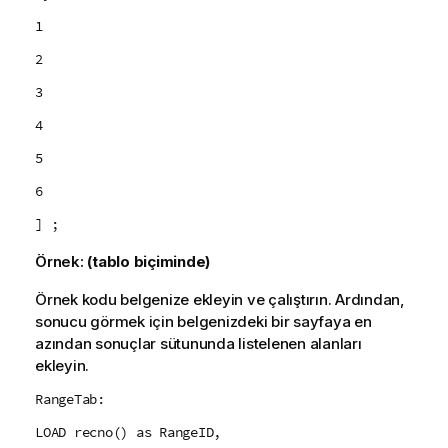
1
2
3
4
5
6
] ;
Örnek:
(tablo biçiminde)
Örnek kodu belgenize ekleyin ve çalıştırın. Ardından,
sonucu görmek için belgenizdeki bir sayfaya en
azından sonuçlar sütununda listelenen alanları
ekleyin.
RangeTab:
LOAD recno() as RangeID,