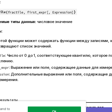
:
)
ile(
fractile, first_expr[, Expression]
емые типы данных:
числовое значение
ы:
этой функции может содержать функции между записями, к
озвращают список значений.
: Число от 0 до 1, соответствующее квантилю, которое 
ile
слению.
: Выражение или поле, содержащее данные для измере
_expr
: Дополнительные выражения или поля, содержащие д
ssion
змерения.
результаты
Результат
 and to
Ok