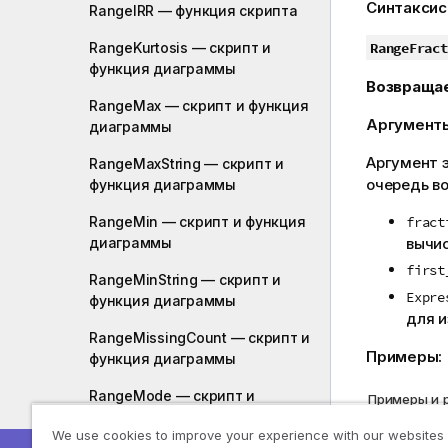
м
Синтаксис
RangeIRR — функция скрипта
е
ч
RangeKurtosis — скрипт и
RangeFract
а
функция диаграммы
Возвраща
н
RangeMax — скрипт и функция
и
Аргумент
диаграммы
е
к
Аргумент 
RangeMaxString — скрипт и
и
очередь в
функция диаграммы
н
ф
RangeMin — скрипт и функция
fract
диаграммы
о
вычи
р
first
RangeMinString — скрипт и
м
Expre
функция диаграммы
а
для и
ц
RangeMissingCount — скрипт и
и
Примеры:
функция диаграммы
и
RangeMode — скрипт и
Примеры и 
функция диаграммы
Пример
We use cookies to improve your experience with our websites