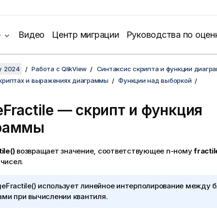
е
Видео
Центр миграции
Руководства по оцен
y 2024
Работа с QlikView
Синтаксис скрипта и функции диагр
скриптах и выражениях диаграммы
Функции над выборкой
Fractile
— скрипт и функция
раммы
ile()
возвращает значение, соответствующее n-ному
fractil
чисел.
eFractile()
использует линейное интерполирование между 
ми при вычислении квантиля.