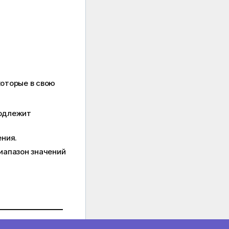
оторые в свою
подлежит
ния.
иапазон значений