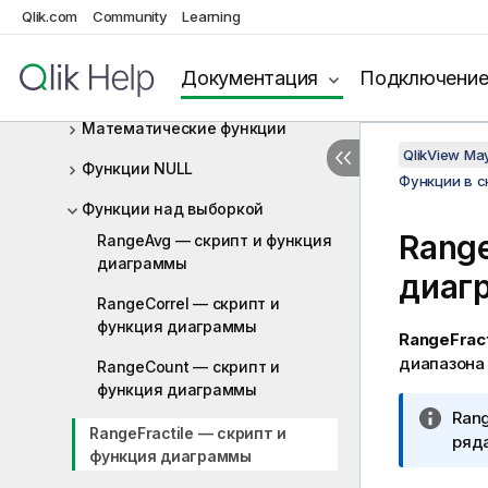
Функции между записями
Qlik.com
Community
Learning
Логические функции
Документация
Подключени
Функции сопоставления
Математические функции
QlikView Ma
Функции NULL
Функции в 
Функции над выборкой
Range
RangeAvg — скрипт и функция
диаграммы
диаг
RangeCorrel — скрипт и
функция диаграммы
RangeFract
диапазона 
RangeCount — скрипт и
функция диаграммы
П
Rang
RangeFractile — скрипт и
р
ряда
функция диаграммы
и