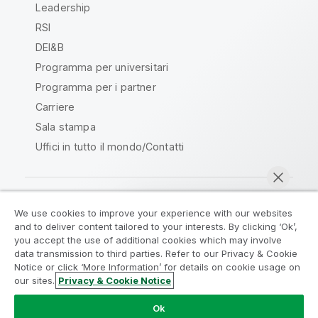
Leadership
RSI
DEI&B
Programma per universitari
Programma per i partner
Carriere
Sala stampa
Uffici in tutto il mondo/Contatti
We use cookies to improve your experience with our websites
Qlik Community
and to deliver content tailored to your interests. By clicking ‘Ok’,
you accept the use of additional cookies which may involve
data transmission to third parties. Refer to our Privacy & Cookie
Contratti
Termini del prodotto
Notice or click ‘More Information’ for details on cookie usage on
Legal Policies
Note Legali
our sites.
Privacy & Cookie Notice
Chatta ora
Termini di utilizzo
Marchi
Do Not Share My Info
Ok
Copyright © 1993-2026 QlikTech International AB. Tutti i