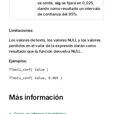
se omite,
sig
se fijará en 0,025,
dando como resultado un intervalo
de confianza del 95%.
Limitaciones:
Los valores de texto, los valores
NULL
y los valores
perdidos en el valor de la expresión darán como
resultado que la función devuelva
NULL
.
Ejemplos:
TTest1_conf( Value )
TTest1_conf( Value, 0.005 )
Más información
Crear un informe t-test típico