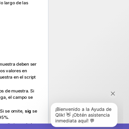
lo largo de las
 muestra deben ser
os valores en
estra en el script
os de muestra. Si
rga, el campo se
 Si se omite,
sig
se
 95%.
es distintas de las