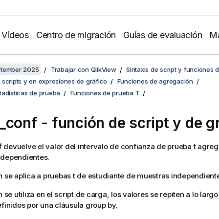
Vídeos
Centro de migración
Guías de evaluación
Ma
ptember 2025
Trabajar con QlikView
Sintaxis de script y funciones 
scripts y en expresiones de gráfico
Funciones de agregación
tadísticas de prueba
Funciones de prueba T
_conf
- función de script y de g
f
devuelve el valor del intervalo de confianza de prueba t agre
ndependientes.
n se aplica a pruebas t de estudiante de muestras independient
n se utiliza en el script de carga, los valores se repiten a lo larg
efinidos por una cláusula group by.