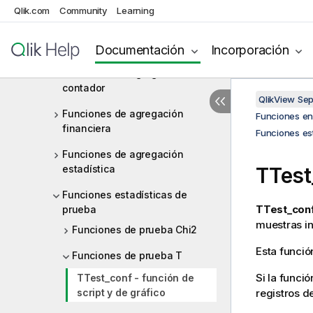
Qlik.com
Community
Learning
Funciones de agregación
Funciones básicas de
agregación
Documentación
Incorporación
Funciones de agregación de
contador
QlikView Se
Funciones de agregación
Funciones en 
financiera
Funciones es
Funciones de agregación
estadística
TTest
Funciones estadísticas de
TTest_con
prueba
muestras i
Funciones de prueba Chi2
Esta funció
Funciones de prueba T
Si la funció
TTest_conf - función de
script y de gráfico
registros d