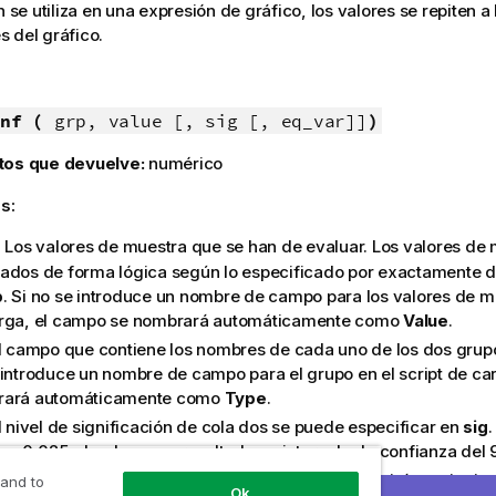
n se utiliza en una expresión de gráfico, los valores se repiten a 
 del gráfico.
nf (
grp, value [, sig [, eq_var]]
)
tos que devuelve:
numérico
s:
: Los valores de muestra que se han de evaluar. Los valores de
ados de forma lógica según lo especificado por exactamente d
p
. Si no se introduce un nombre de campo para los valores de mu
rga, el campo se nombrará automáticamente como
Value
.
El campo que contiene los nombres de cada uno de los dos grup
 introduce un nombre de campo para el grupo en el script de ca
rará automáticamente como
Type
.
El nivel de significación de cola dos se puede especificar en
sig
.
á en 0,025, dando como resultado un intervalo de confianza del
: Si se especifica
eq_var
como
False
(0), se asumirán variacion
r
 and to
Ok