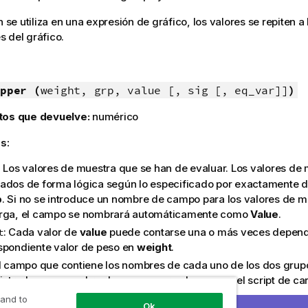
n se utiliza en una expresión de gráfico, los valores se repiten a 
 del gráfico.
pper (
weight, grp, value [, sig [, eq_var]]
)
tos que devuelve:
numérico
s:
: Los valores de muestra que se han de evaluar. Los valores de
ados de forma lógica según lo especificado por exactamente d
p
. Si no se introduce un nombre de campo para los valores de mu
rga, el campo se nombrará automáticamente como
Value
.
: Cada valor de
value
puede contarse una o más veces depend
t
spondiente valor de peso en
weight
.
El campo que contiene los nombres de cada uno de los dos grup
 introduce un nombre de campo para el grupo en el script de ca
rará automáticamente como
Type
.
 and to
Ok