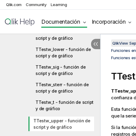
script y de gráfico
Qlik.com
Community
Learning
TTestw_df - función de
script y de gráfico
Documentación
Incorporación
TTestw_dif - función de
script y de gráfico
QlikView Se
TTestw_lower - función de
Funciones en 
script y de gráfico
Funciones es
TTestw_sig - función de
script y de gráfico
TTes
TTestw_sterr - función de
TTestw_up
script y de gráfico
confianza d
TTestw_t - función de script
y de gráfico
Esta funció
que la seri
TTestw_upper - función de
script y de gráfico
Si la funció
registros d