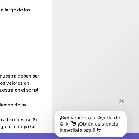
lo largo de las
 muestra deben ser
os valores en
estra en el script
iendo de su
os de muestra. Si
rga, el campo se