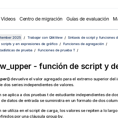
Vídeos
Centro de migración
Guías de evaluación
Ma
ptember 2025
Trabajar con QlikView
Sintaxis de script y funciones 
scripts y en expresiones de gráfico
Funciones de agregación
tadísticas de prueba
Funciones de prueba T
tw_upper
- función de script y d
per()
devuelve el valor agregado para el extremo superior del i
e dos series independientes de valores.
n se aplica a dos pruebas t de estudiante independientes de dos
e de datos de entrada se suministra en un formato de dos colu
n se utiliza en el script de carga, los valores se repiten a lo larg
efinidos por una cláusula group by.