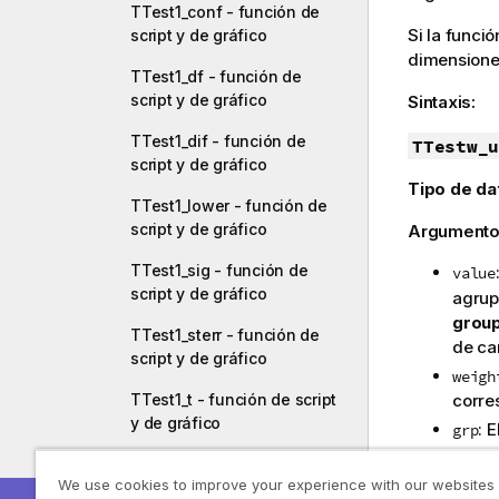
TTest1_conf - función de
Si la funció
script y de gráfico
dimensiones
TTest1_df - función de
script y de gráfico
Sintaxis:
TTest1_dif - función de
TTestw_u
script y de gráfico
Tipo de da
TTest1_lower - función de
script y de gráfico
Argumento
TTest1_sig - función de
value
script y de gráfico
agrup
grou
TTest1_sterr - función de
de ca
script y de gráfico
weigh
corre
TTest1_t - función de script
y de gráfico
: 
grp
no se
TTest1_upper - función de
nomb
We use cookies to improve your experience with our websites
script y de gráfico