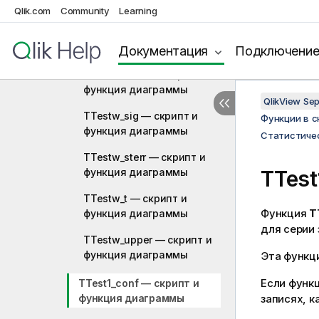
функция диаграммы
Qlik.com
Community
Learning
TTestw_dif — скрипт и
функция диаграммы
Документация
Подключени
TTestw_lower — скрипт и
функция диаграммы
QlikView Se
TTestw_sig — скрипт и
Функции в 
функция диаграммы
Статистиче
TTestw_sterr — скрипт и
функция диаграммы
TTest
TTestw_t — скрипт и
Функция
T
функция диаграммы
для серии 
TTestw_upper — скрипт и
функция диаграммы
Эта функц
Если функц
TTest1_conf — скрипт и
функция диаграммы
записях, к