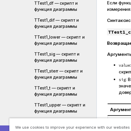
Если функ
TTest1_df — скрипт и
измерения
функция диаграммы
TTest1_dif — скрипт и
Синтаксис
функция диаграммы
TTest1_c
TTest1_lower — скрипт и
Возвраща
функция диаграммы
TTest1_sig — скрипт и
Аргумент
функция диаграммы
value
TTest1_sterr — скрипт и
скрип
функция диаграммы
: 
sig
знач
TTest1_t — скрипт и
дове
функция диаграммы
TTest1_upper — скрипт и
Аргумен
функция диаграммы
value
TTest1w_conf — скрипт и
We use cookies to improve your experience with our websites
функция диаграммы