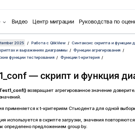
е
Видео
Центр миграции
Руководства по оцен
ptember 2025
Работа с QlikView
Синтаксис скрипта и функции 
скриптах и выражениях диаграммы
Функции агрегирования
ские функции тестирования
Функции t-критерия
1_conf
— скрипт и функция д
Test1_conf()
возвращает агрегированное значение доверите
значений.
ия применяется к t-критериям Стьюдента для одной выборк
ия используется в скрипте загрузки, значения повторяются
ак определено предложением group by.