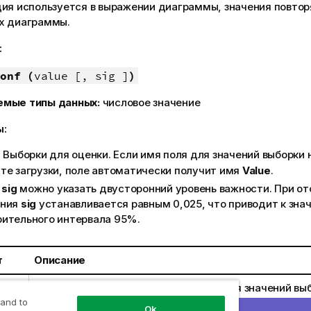
ция используется в выражении диаграммы, значения повтор
х диаграммы.
:
onf (
value [, sig ]
)
емые типы данных:
числовое значение
ы:
: Выборки для оценки. Если имя поля для значений выборки н
те загрузки, поле автоматически получит имя
Value
.
В
sig
можно указать двусторонний уровень важности. При от
ения
sig
устанавливается равным 0,025, что приводит к зна
рительного интервала 95%.
т
Описание
Выборки для оценки. Если имя поля для значений вы
указано в скрипте загрузки, поле автоматически по
 and to
Ok