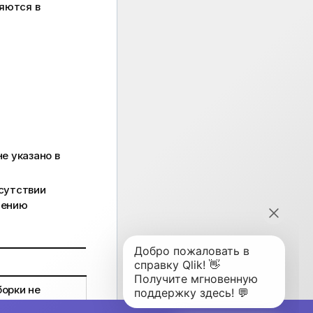
яются в
е указано в
сутствии
чению
борки не
лучит имя
Value
.