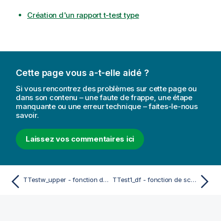
Création d'un rapport t-test type
Cette page vous a-t-elle aidé ?
Si vous rencontrez des problèmes sur cette page ou
dans son contenu – une faute de frappe, une étape
manquante ou une erreur technique – faites-le-nous
savoir.
Laissez vos commentaires ici
TTestw_upper - fonction de script et fonction de graphique
TTest1_df - fonction de script et fonction de graphique