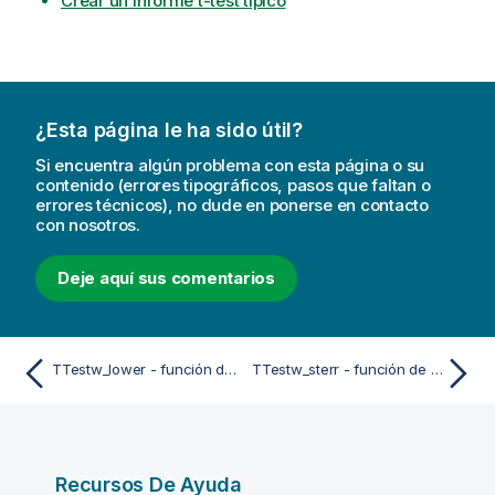
Crear un informe t-test típico
¿Esta página le ha sido útil?
Si encuentra algún problema con esta página o su
contenido (errores tipográficos, pasos que faltan o
errores técnicos), no dude en ponerse en contacto
con nosotros.
Deje aquí sus comentarios
TTestw_lower - función de script y de gráfico
TTestw_sterr - función de script y de gráfico
Recursos De Ayuda