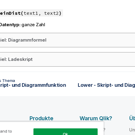
einDist(
text1, text2
)
Datentyp:
ganze Zahl
iel: Diagrammformel
iel: Ladeskript
es Thema
kript- und Diagrammfunktion
Lower - Skript- und Di
Produkte
Warum Qlik?
Üb
rcen
DATENINTEGRATI
Warum Qlik?
Un
 and to
ON UND -
Ok