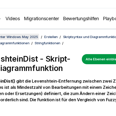
Videos
Migrationscenter
Bewertungshilfen
Playb
unter Windows May 2025
Erstellen
Skriptsyntax und Diagrammfunkti
Diagrammfunktionen
Stringfunktionen
shteinDist - Skript-
Alle Ebenen einb
iagrammfunktion
inDist()
gibt die
Levenshtein
-Entfernung zwischen zwei 
es ist als Mindestzahl von Bearbeitungen mit einem Zeich
 oder Ersetzungen) definiert, die zum Ändern einer Zeic
orderlich sind. Die Funktion ist für den Vergleich von Fu