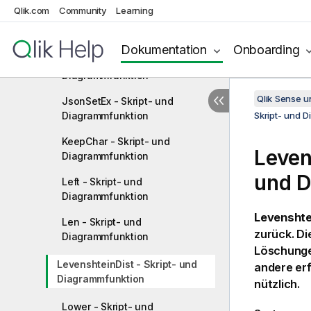
Qlik.com
Community
Learning
JsonObject - Skript- und
Diagrammfunktion
Dokumentation
Onboarding
JsonSet - Skript- und
Diagrammfunktion
Qlik Sense 
JsonSetEx - Skript- und
Diagrammfunktion
Skript- und 
KeepChar - Skript- und
Leven
Diagrammfunktion
und D
Left - Skript- und
Diagrammfunktion
Levenshte
Len - Skript- und
zurück. Di
Diagrammfunktion
Löschungen
LevenshteinDist - Skript- und
andere erf
Diagrammfunktion
nützlich.
Lower - Skript- und