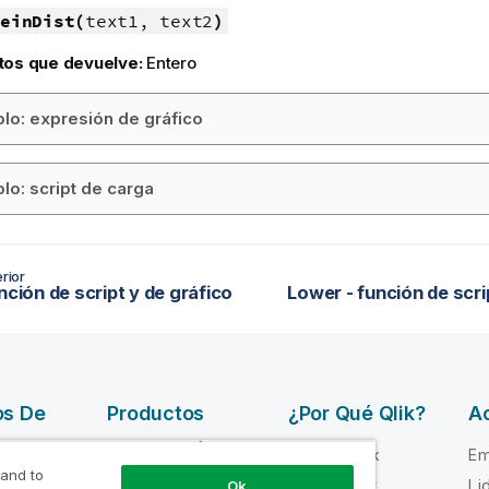
einDist(
text1, text2
)
tos que devuelve:
Entero
lo: expresión de gráfico
lo: script de carga
rior
nción de script y de gráfico
Lower - función de scri
os De
Productos
¿Por Qué Qlik?
Ac
INTEGRACIÓN Y
Por qué Qlik
Em
CALIDAD DE
 and to
e ayuda
Confianza y
Li
Ok
DATOS