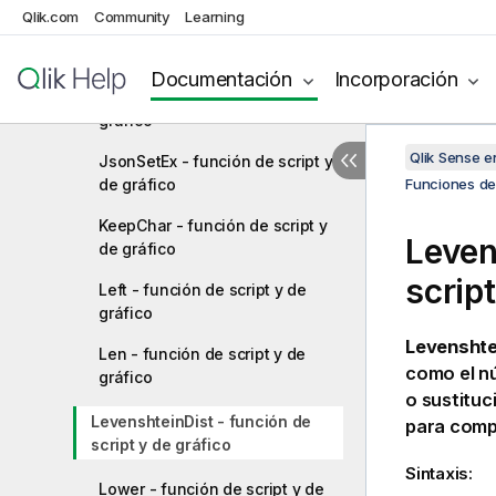
Qlik.com
Community
Learning
JsonObject - función de script y
de gráfico
Documentación
Incorporación
JsonSet - función de script y de
gráfico
Qlik Sense 
JsonSetEx - función de script y
de gráfico
Funciones de 
KeepChar - función de script y
Leven
de gráfico
script
Left - función de script y de
gráfico
Levenshte
Len - función de script y de
como el nú
gráfico
o sustituc
LevenshteinDist - función de
para comp
script y de gráfico
Sintaxis:
Lower - función de script y de