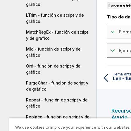
gráfico
Levensht
LTrim - función de script y de
Tipo de da
gráfico
Ejemp
MatchRegEx - función de script
y de gráfico
Mid - función de script y de
Ejemp
gráfico
Ord - función de script y de
gráfico
Tema ante
Len - fu
PurgeChar - función de script y
de gráfico
Repeat - función de script y de
gráfico
Recurs
Replace - función de script y de
Ayuda
gráfico
We use cookies to improve your experience with our websites
Vídeos d