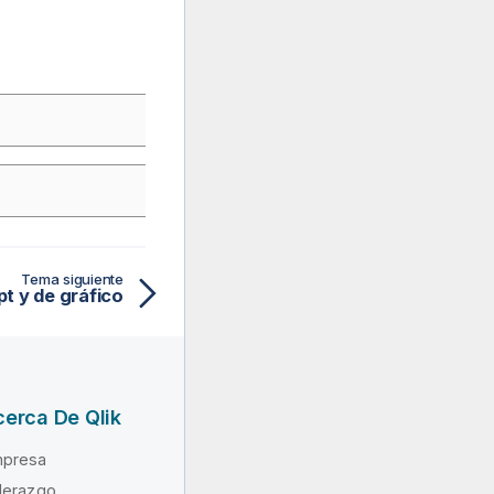
Tema siguiente
pt y de gráfico
erca De Qlik
presa
derazgo