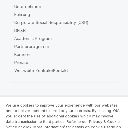
Unternehmen
Führung
Corporate Social Responsibility (CSR)
DEI&B
Academic Program
Partnerprogramm
Karriere
Presse
Weltweite Zentrale/Kontakt
Qlik Community
We use cookies to improve your experience with our websites
and to deliver content tailored to your interests. By clicking ‘Ok’,
Rechtliche Vereinbarungen
you accept the use of additional cookies which may involve
data transmission to third parties. Refer to our Privacy & Cookie
Produktbedingungen
Legal Policies
Notice or click ‘More Information’ for details on cookie usage on