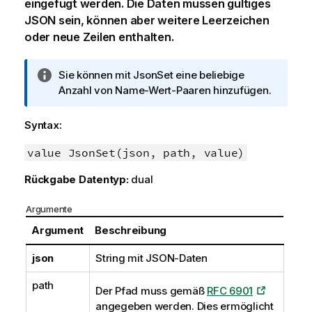
eingefügt werden. Die Daten müssen gültiges
JSON sein, können aber weitere Leerzeichen
oder neue Zeilen enthalten.
I
Sie können mit JsonSet eine beliebige
n
Anzahl von Name-Wert-Paaren hinzufügen.
f
o
Syntax:
r
m
value JsonSet(json, path, value)
a
Rückgabe Datentyp:
dual
t
i
Argumente
o
n
Argument
Beschreibung
s
json
String mit JSON-Daten
h
i
path
n
Der Pfad muss gemäß
RFC 6901
w
angegeben werden. Dies ermöglicht