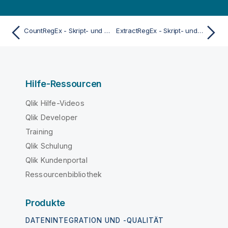
i
s
CountRegEx - Skript- und Diagrammfunktion
ExtractRegEx - Skript- und Diagrammfunktion
Hilfe-Ressourcen
Qlik Hilfe-Videos
Qlik Developer
Training
Qlik Schulung
Qlik Kundenportal
Ressourcenbibliothek
Produkte
DATENINTEGRATION UND -QUALITÄT