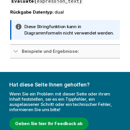
Evaluate(
expression_text
)
Rückgabe Datentyp:
dual
I
Diese Stringfunktion kann in
n
Diagrammformeln nicht verwendet werden.
f
o
Beispiele und Ergebnisse:
r
m
a
t
i
o
Hat diese Seite Ihnen geholfen?
n
Wenn Sie ein Problem mit dieser Seite oder ihrem
s
Inhalt feststellen, sei es ein Tippfehler, ein
h
ausgelassener Schritt oder ein technischer Fehler,
informieren Sie uns bitte!
i
n
w
Geben Sie hier Ihr Feedback ab
e