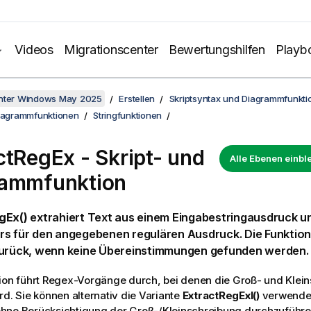
Videos
Migrationscenter
Bewertungshilfen
Playb
unter Windows May 2025
Erstellen
Skriptsyntax und Diagrammfunkti
Diagrammfunktionen
Stringfunktionen
ctRegEx - Skript- und
Alle Ebenen einb
rammfunktion
gEx()
extrahiert Text aus einem Eingabestringausdruck 
s für den angegebenen regulären Ausdruck. Die Funktion 
zurück, wenn keine Übereinstimmungen gefunden werden.
ion führt Regex-Vorgänge durch, bei denen die Groß- und Klei
rd. Sie können alternativ die Variante
ExtractRegExI()
verwende
hne Berücksichtigung der Groß-/Kleinschreibung durchzuführe