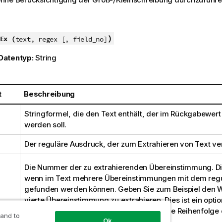
)
Ex (
text, regex [, field_no]
Datentyp:
String
t
Beschreibung
Stringformel, die den Text enthält, der im Rückgabewert 
werden soll.
Der reguläre Ausdruck, der zum Extrahieren von Text ve
Die Nummer der zu extrahierenden Übereinstimmung. Dies
wenn im Text mehrere Übereinstimmungen mit dem reg
gefunden werden können. Geben Sie zum Beispiel den 
vierte Übereinstimmung zu extrahieren. Dies ist ein opti
Geben Sie einen negativen Wert an, um die Reihenfolge 
 and to
Ok
Übereinstimmungen umzukehren.