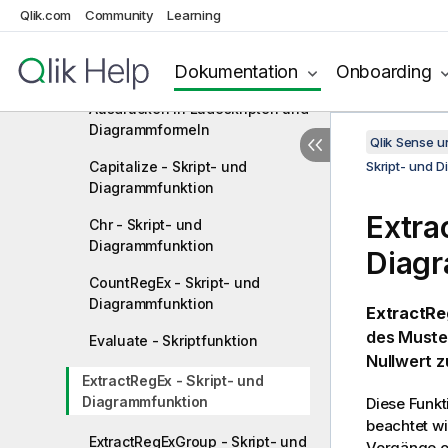
Qlik.com
Community
Learning
Verteilungsfunktionen
Stringfunktionen
Dokumentation
Onboarding
Arbeiten mit regulären
Ausdrücken in Ladeskripten und
Diagrammformeln
Qlik Sense 
Capitalize - Skript- und
Skript- und 
Diagrammfunktion
Extra
Chr - Skript- und
Diagrammfunktion
Diag
CountRegEx - Skript- und
Diagrammfunktion
ExtractRe
des Muster
Evaluate - Skriptfunktion
Nullwert 
ExtractRegEx - Skript- und
Diagrammfunktion
Diese Funkt
beachtet wi
ExtractRegExGroup - Skript- und
Vorgänge o