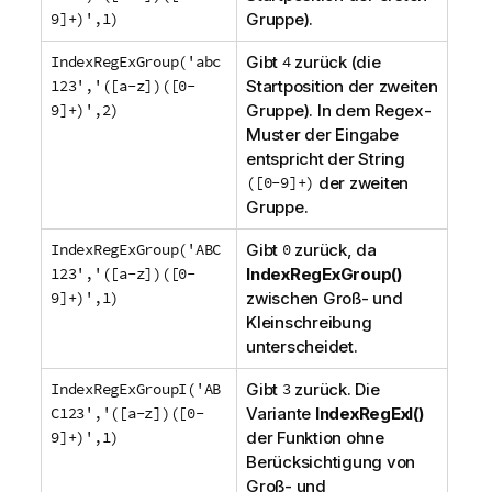
9]+)',1)
Gruppe).
IndexRegExGroup('abc
Gibt
4
zurück (die
123','([a-z])([0-
Startposition der zweiten
9]+)',2)
Gruppe). In dem Regex-
Muster der Eingabe
entspricht der String
([0-9]+)
der zweiten
Gruppe.
IndexRegExGroup('ABC
Gibt
0
zurück, da
123','([a-z])([0-
IndexRegExGroup()
9]+)',1)
zwischen Groß- und
Kleinschreibung
unterscheidet.
IndexRegExGroupI('AB
Gibt
3
zurück. Die
C123','([a-z])([0-
Variante
IndexRegExI()
9]+)',1)
der Funktion ohne
Berücksichtigung von
Groß- und