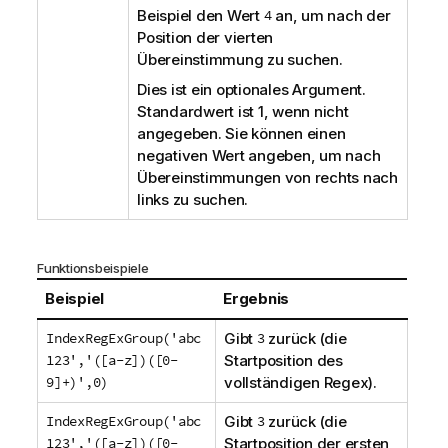
Beispiel den Wert
4
an, um nach der
Position der vierten
Übereinstimmung zu suchen.
Dies ist ein optionales Argument.
Standardwert ist
1
, wenn nicht
angegeben. Sie können einen
negativen Wert angeben, um nach
Übereinstimmungen von rechts nach
links zu suchen.
Funktionsbeispiele
Beispiel
Ergebnis
IndexRegExGroup('abc
Gibt
3
zurück (die
123','([a-z])([0-
Startposition des
9]+)',0)
vollständigen Regex).
IndexRegExGroup('abc
Gibt
3
zurück (die
123','([a-z])([0-
Startposition der ersten