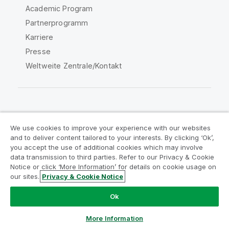
Academic Program
Partnerprogramm
Karriere
Presse
Weltweite Zentrale/Kontakt
Qlik Community
We use cookies to improve your experience with our websites
and to deliver content tailored to your interests. By clicking ‘Ok’,
Rechtliche Vereinbarungen
you accept the use of additional cookies which may involve
data transmission to third parties. Refer to our Privacy & Cookie
Produktbedingungen
Legal Policies
Notice or click ‘More Information’ for details on cookie usage on
Legal Policies
Benutzungsbedingungen
our sites.
Privacy & Cookie Notice
Marken
Do Not Share My Info
Ok
Copyright © 1993-2026 QlikTech International AB. Alle
Rechte vorbehalten.
More Information