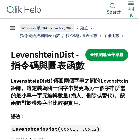
功能
Search
表
Windows 版 Qlik Sense May 2025
建立
指令碼語法和圖表函數
指令碼和圖表函數
字串函數
LevenshteinDist -
全部展開/全部摺疊
指令碼與圖表函數
LevenshteinDist()
傳回兩個字串之間的
Levenshtein
距離。這定義為將一個字串變更為另一個字串所需
的最小單一字元編輯數量 (插入、刪除或替代)。 該
函數對於模糊字串比較很實用。
語法：
LevenshteinDist(
text1, text2
)