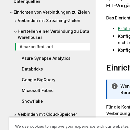
Datenquellen
ELT-Vorgä
Einrichten von Verbindungen zu Zielen
Das Einric
Verbinden mit Streaming-Zielen
Erfül
Herstellen einer Verbindung zu Data
Konfi
Warehouses
nicht
Amazon Redshift
Konfi
Azure Synapse Analytics
Einric
Databricks
Google BigQuery
I
Wen
Microsoft Fabric
n
Bere
f
Snowflake
o
Für die Kon
r
Verbindung
Verbinden mit Cloud-Speicher
m
und Änderu
a
Verbinden mit Datenbanken
We use cookies to improve your experience with our websites