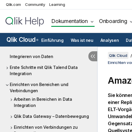
Qlik.com
Community
Learning
Dokumentation
Onboarding
Qlik Cloud
Einführung
Was ist neu
Analysen
Da
®
Qlik Cloud
Integrieren von Daten
Einrichten v
Erste Schritte mit Qlik Talend Data
Integration
Amazo
Einrichten von Bereichen und
Verbindungen
Sie könne
Arbeiten in Bereichen in Data
einer Repl
Integration
ELT-Vorgä
Umwandeln 
Qlik Data Gateway – Datenbewegung
Gegensatz 
Einrichten von Verbindungen zu
Quellsyste