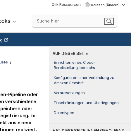
Qlik Ressourcen
Deutsch (Ändern)
ooks
ng
AUF DIESER SEITE
ouses
Einrichten eines Cloud-
Bereitstellungsbereichs
Konfigurieren einer Verbindung zu
Amazon Redshift
Voraussetzungen
ten-Pipeline oder
nen verschiedene
Einschränkungen und Überlegungen
Speichern oder
Datentypen
gistrierung. Im
rekt aus einem
onen repliziert.
HAT DIESE SEITE IHNEN GEHOLFEN?