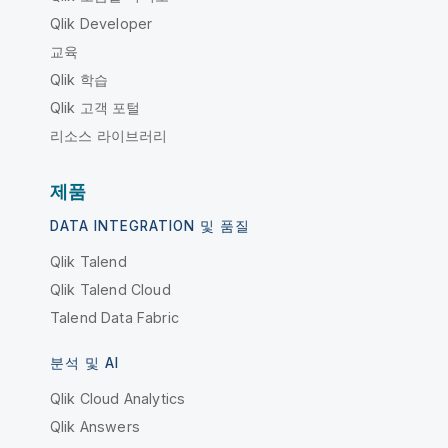
Qlik Developer
교육
Qlik 학습
Qlik 고객 포털
리소스 라이브러리
제품
DATA INTEGRATION 및 품질
Qlik Talend
Qlik Talend Cloud
Talend Data Fabric
분석 및 AI
Qlik Cloud Analytics
Qlik Answers