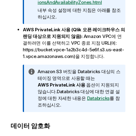
ionsAndAvailabilityZones.html
내부 속성 설정에 대한 지침은 아래를 참조
하십시오.
AWS PrivateLink 사용 (
Qlik 오픈 레이크하우스
의
랜딩 대상으로 지원되지 않음):
Amazon VPC에 연
결하려면 이를 선택하고 VPC 종료 지점 URL(예:
https://bucket.vpce-1a2b3c4d-5e6f.s3.us-east-
1.vpce.amazonaws.com)을 지정합니다.
정
Amazon S3 버킷을 Databricks 대상의 스
보
테이징 영역으로 사용할 때는
메
AWS PrivateLink 사용
옵션이 지원되지
모
않습니다.Databricks 대상에 대한 연결 설
정에 대한 자세한 내용은
Databricks
를 참
조하십시오.
데이터 암호화