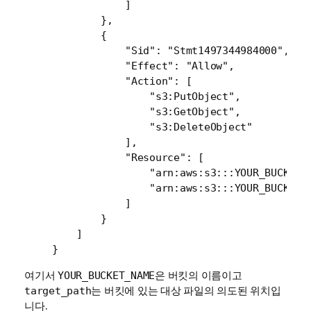
            ]

        },

        {

            "Sid": "Stmt1497344984000",

            "Effect": "Allow",

            "Action": [

                "s3:PutObject",

                "s3:GetObject",

                "s3:DeleteObject"

            ],

            "Resource": [

                "arn:aws:s3:::YOUR_BUCKET_N
                "arn:aws:s3:::YOUR_BUCKET_N
            ]

        }

    ]

여기서
은 버킷의 이름이고
YOUR_BUCKET_NAME
는 버킷에 있는 대상 파일의 의도된 위치입
target_path
니다.