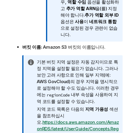
모
우,
역할 수임
옵션을 활성화하
고
추가 역할 ARN
을(를) 지정
해야 합니다.
추가 역할 외부 ID
옵션은
사용
이
네트워크 통합
으로 설정된 경우 관련이 없습
니다.
버킷 이름:
Amazon S3 버킷의 이름입니다.
정
기본 버킷 지역 설정은 자동 감지이므로 특
보
정 지역을 설정할 필요가 없습니다. 그러나
메
보안 고려 사항으로 인해 일부 지역(예:
모
AWS GovCloud)의 경우 지역을 명시적으
로 설정해야 할 수도 있습니다. 이러한 경우
에는
내부 속성을 사용하여 지
regionCode
역 코드를 설정할 수 있습니다.
지역 코드 목록은 다음의
지역 가용성
섹션
을 참조하십시
오.
https://docs.aws.amazon.com/Amaz
onRDS/latest/UserGuide/Concepts.Reg