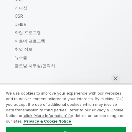
리더십
CSR
DEI&B
학업 프로그램
파트너 프로그램
취업 정보
뉴스룸
글로벌 사무실/연락처
We use cookies to improve your experience with our websites
Qlik Community
and to deliver content tailored to your interests. By clicking ‘Ok’,
you accept the use of additional cookies which may involve
data transmission to third parties. Refer to our Privacy & Cookie
법적 계약
제품 약관
Legal Policies
Notice or click ‘More Information’ for details on cookie usage on
Legal Policies
사용 약관
상표
our sites.
Privacy & Cookie Notice
지금 채팅
Do Not Share My Info