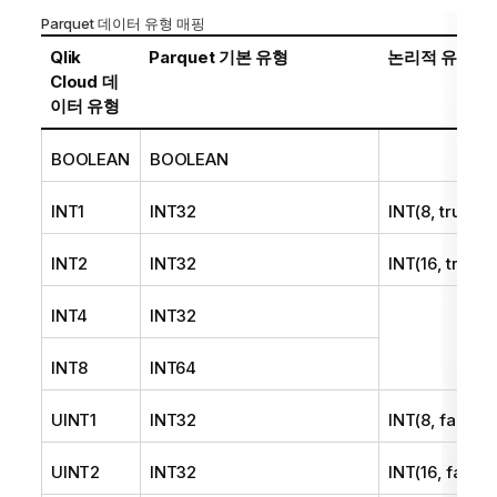
Parquet 데이터 유형 매핑
Qlik
Parquet 기본 유형
논리적 유형
Cloud
데
이터 유형
BOOLEAN
BOOLEAN
INT1
INT32
INT(8, true)
INT2
INT32
INT(16, true)
INT4
INT32
INT8
INT64
UINT1
INT32
INT(8, false)
UINT2
INT32
INT(16, false)