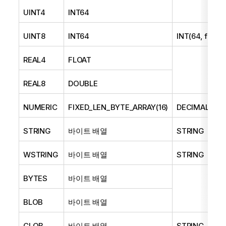
UINT4
INT64
UINT8
INT64
INT(64, false)
REAL4
FLOAT
REAL8
DOUBLE
NUMERIC
FIXED_LEN_BYTE_ARRAY(16)
DECIMAL(정밀
STRING
바이트 배열
STRING
WSTRING
바이트 배열
STRING
BYTES
바이트 배열
BLOB
바이트 배열
CLOB
바이트 배열
STRING