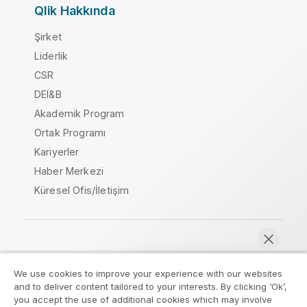
Qlik Hakkında
Şirket
Liderlik
CSR
DEI&B
Akademik Program
Ortak Programı
Kariyerler
Haber Merkezi
Küresel Ofis/İletişim
Qlik Topluluğu
We use cookies to improve your experience with our websites
and to deliver content tailored to your interests. By clicking ‘Ok’,
Yasal sözleşmeler
Ürün Koşulları
you accept the use of additional cookies which may involve