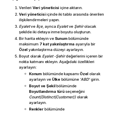
Verileri
Veri yöneticisi
içine aktarın.
Veri yöneticisi
içinde iki tablo arasında önerilen
ilişkilendirmeleri yapın.
Eyalet
ve
İlçe
, ayrıca
Eyalet
ve
Şehir
olacak
şekilde iki detaya inme boyutu oluşturun.
Bir harita ekleyin ve
Sunum
bölümünde
maksimum
7 kat yakınlaştırma
ayarıyla bir
Özel
yakınlaştırma düzeyi ayarlayın.
Boyut olarak
Eyalet -Şehir
değerlerini içeren bir
nokta katmanı ekleyin. Aşağıdaki özellikleri
ayarlayın:
Konum
bölümünde kapsamı
Özel
olarak
ayarlayın ve
Ülke
bölümüne
'ABD'
girin.
Boyut ve Şekil
bölümünde
Boyutlandırma türü
seçeneğini
Count(Distinct(Customer))
olarak
ayarlayın.
Renkler
bölümünde