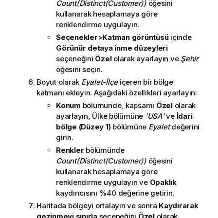
Count(Distinct(Customer))
öğesini
kullanarak hesaplamaya göre
renklendirme uygulayın.
Seçenekler
>
Katman görüntüsü
içinde
Görünür detaya inme düzeyleri
seçeneğini
Özel
olarak ayarlayın ve
Şehir
öğesini seçin.
Boyut olarak
Eyalet-İlçe
içeren bir bölge
katmanı ekleyin. Aşağıdaki özellikleri ayarlayın:
Konum
bölümünde, kapsamı
Özel
olarak
ayarlayın, Ülke bölümüne
'USA'
ve
İdari
bölge (Düzey 1)
bölümüne
Eyalet
değerini
girin.
Renkler
bölümünde
Count(Distinct(Customer))
öğesini
kullanarak hesaplamaya göre
renklendirme uygulayın ve
Opaklık
kaydırıcısını %40 değerine getirin.
Haritada bölgeyi ortalayın ve sonra
Kaydırarak
gezinmeyi sınırla
seçeneğini
Özel
olarak