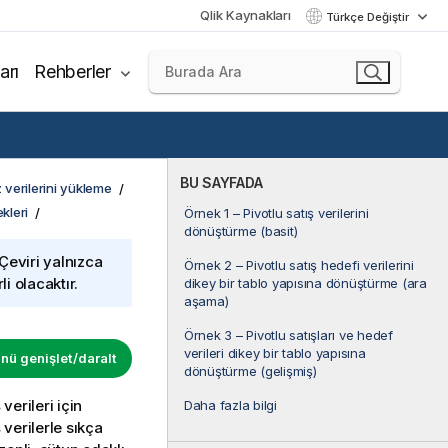
Qlik Kaynakları
Türkçe Değiştir
arı
Rehberler
BU SAYFADA
 verilerini yükleme
kleri
Örnek 1 – Pivotlu satış verilerini
dönüştürme (basit)
 Çeviri yalnızca
Örnek 2 – Pivotlu satış hedefi verilerini
i olacaktır.
dikey bir tablo yapısına dönüştürme (ara
aşama)
Örnek 3 – Pivotlu satışları ve hedef
verileri dikey bir tablo yapısına
ü genişlet/daralt
dönüştürme (gelişmiş)
erileri için
Daha fazla bilgi
 verilerle sıkça