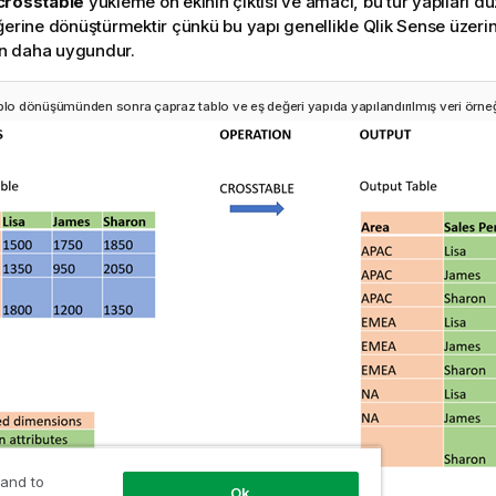
crosstable
yükleme ön ekinin çıktısı ve amacı, bu tür yapıları dü
ğerine dönüştürmektir çünkü bu yapı genellikle
Qlik Sense
üzerin
çin daha uygundur.
ablo dönüşümünden sonra çapraz tablo ve eş değeri yapıda yapılandırılmış veri örne
 and to
Ok