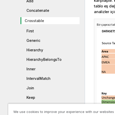
karşılaşılır.
Add
tablo eş de
Concatenate
analizler i
Crosstable
Bir çapraz t
First
Generic
Hierarchy
HierarchyBelongsTo
Inner
IntervalMatch
Join
Keep
Left
We use cookies to improve your experience with our websites