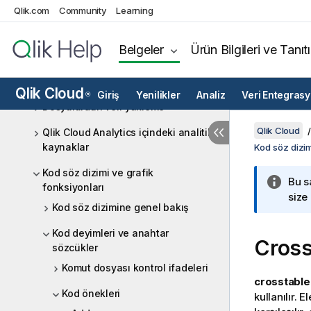
Direct Query ile erişme
Qlik.com
Community
Learning
Qlik Data Gateway - Doğrudan
Erişim
Belgeler
Ürün Bilgileri ve Tanıt
Qlik Cloud Analytics'teki veri
kaynakları
Qlik Cloud
Giriş
Yenilikler
Analiz
Veri Entegras
®
Dosyalardan veri yükleme
Qlik Cloud
Qlik Cloud Analytics içindeki analitik
kaynaklar
Kod söz dizim
Kod söz dizimi ve grafik
Bu s
fonksiyonları
size
Kod söz dizimine genel bakış
Kod deyimleri ve anahtar
Cross
sözcükler
Komut dosyası kontrol ifadeleri
crosstable
Kod önekleri
kullanılır. 