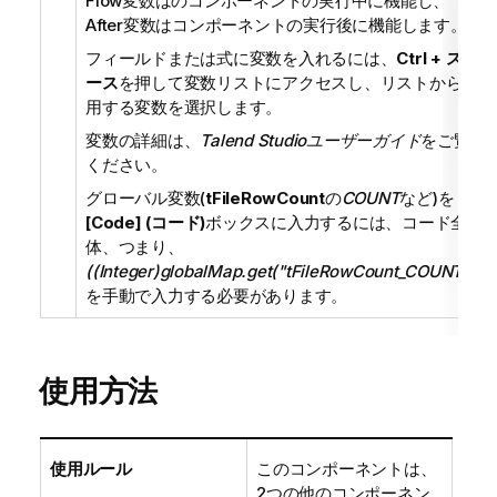
Flow変数はのコンポーネントの実行中に機能し、
After変数はコンポーネントの実行後に機能します。
フィールドまたは式に変数を入れるには、
Ctrl + スペ
ース
を押して変数リストにアクセスし、リストから使
用する変数を選択します。
変数の詳細は、
Talend Studio
ユーザーガイド
をご覧
ください。
グローバル変数(
tFileRowCount
の
COUNT
など)を
[Code] (コード)
ボックスに入力するには、コード全
体、つまり、
((Integer)globalMap.get("tFileRowCount_COUNT"))
を手動で入力する必要があります。
使用方法
使用ルール
このコンポーネントは、
2つの他のコンポーネン