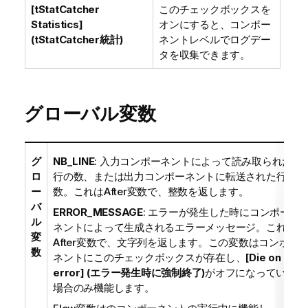
[tStatCatcher
このチェックボックスを
Statistics]
オンにすると、コンポー
(tStatCatcher統計)
ネントレベルでログデー
タを収集できます。
グローバル変数
グ
NB_LINE
: 入力コンポーネントによって読み取られた
ロ
行の数、または出力コンポーネントに転送された行の
ー
数。これはAfter変数で、整数を返します。
バ
ERROR_MESSAGE
: エラーが発生した時にコンポー
ル
ネントによって生成されるエラーメッセージ。これは
変
After変数で、文字列を返します。この変数はコンポー
数
ネントにこのチェックボックスが存在し、
[Die on
error] (エラー発生時に強制終了)
がオフになっている
場合のみ機能します。