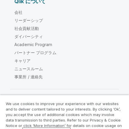
Qlik について
会社
リーダーシップ
社会貢献活動
ダイバーシティ
Academic Program
パートナー プログラム
キャリア
ニュースルーム
事業所 / 連絡先
We use cookies to improve your experience with our websites
Qlik コミュニティ
and to deliver content tailored to your interests. By clicking ‘Ok’,
you accept the use of additional cookies which may involve
data transmission to third parties. Refer to our Privacy & Cookie
法的契約
製品規約
Legal Policies
Notice or click ‘More Information’ for details on cookie usage on