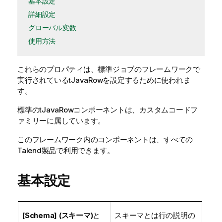
基本設定
詳細設定
グローバル変数
使用方法
これらのプロパティは、
標準
ジョブのフレームワークで
実行されている
tJavaRow
を設定するために使われま
す。
標準
の
tJavaRow
コンポーネントは、
カスタムコード
フ
ァミリーに属しています。
このフレームワーク内のコンポーネントは、すべての
Talend製品で利用できます。
基本設定
[Schema] (スキーマ)
と
スキーマとは行の説明の