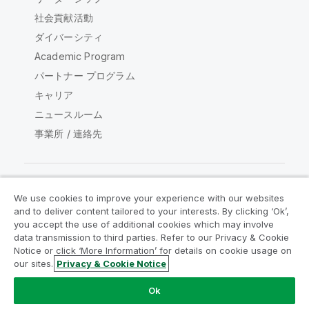
社会貢献活動
ダイバーシティ
Academic Program
パートナー プログラム
キャリア
ニュースルーム
事業所 / 連絡先
We use cookies to improve your experience with our websites
Qlik コミュニティ
and to deliver content tailored to your interests. By clicking ‘Ok’,
you accept the use of additional cookies which may involve
data transmission to third parties. Refer to our Privacy & Cookie
法的契約
製品規約
Legal Policies
Notice or click ‘More Information’ for details on cookie usage on
リーガルポリシー
利用規約
商標
our sites.
Privacy & Cookie Notice
Do Not Share My Info
Ok
Copyright © 1993-2026 QlikTech International AB.無断複写・