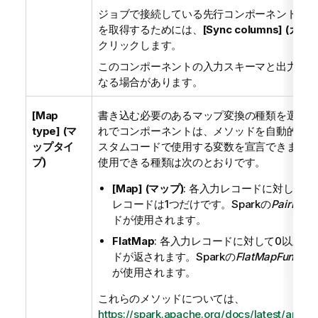
ジョブで接続している先行コンポーネントから
を取得するためには、
[Sync columns] (カ
クリックします。
このコンポーネントの入力スキーマと出力スキ
なる場合があります。
[Map
書き込む必要のあるマップ変換の種類を選択し
type] (マ
れでコンポーネントは、メソッドを自動的に選
ップタイ
スタムコードで使用する変数を宣言できます。
プ)
使用できる種類は次のとおりです。
[Map] (マップ)
: 各入力レコードに対して
レコードは1つだけです。Sparkの
PairFunct
ドが使用されます。
FlatMap
: 各入力レコードに対して0以上の
ドが返されます。Sparkの
FlatMapFunctio
が使用されます。
これらのメソッドについては、
https://spark.apache.org/docs/latest/api/ja