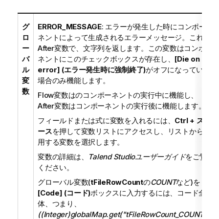
グ
ERROR_MESSAGE
: エラーが発生した時にコンポー
ロ
ネントによって生成されるエラーメッセージ。これは
ー
After変数で、文字列を返します。この変数はコンポー
バ
ネントにこのチェックボックスが存在し、
[Die on
ル
error] (エラー発生時に強制終了)
がオフになっている
変
場合のみ機能します。
数
Flow変数はのコンポーネントの実行中に機能し、
After変数はコンポーネントの実行後に機能します。
フィールドまたは式に変数を入れるには、
Ctrl + スペ
ース
を押して変数リストにアクセスし、リストから使
用する変数を選択します。
変数の詳細は、
Talend Studio
ユーザーガイド
をご覧
ください。
グローバル変数(
tFileRowCount
の
COUNT
など)を
[Code] (コード)
ボックスに入力するには、コード全
体、つまり、
((Integer)globalMap.get("tFileRowCount_COUNT"))