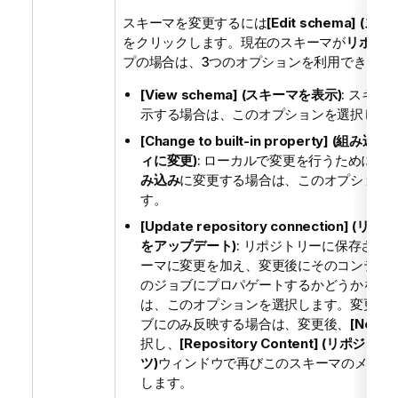
スキーマを変更するには
[Edit schema] (
をクリックします。現在のスキーマが
リポジト
プの場合は、3つのオプションを利用できます
[View schema] (スキーマを表示)
: スキー
示する場合は、このオプションを選択しま
[Change to built-in property] (組
ィに変更)
: ローカルで変更を行うためにス
み込み
に変更する場合は、このオプション
す。
[Update repository connection] (
をアップデート)
: リポジトリーに保存され
ーマに変更を加え、変更後にそのコンテン
のジョブにプロパゲートするかどうかを決
は、このオプションを選択します。変更を
ブにのみ反映する場合は、変更後、
[No] (
択し、
[Repository Content] (リポジ
ツ)
ウィンドウで再びこのスキーマのメタデ
します。