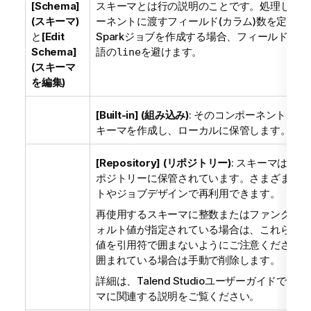
[Schema]
スキーマとは行の説明のことです。処理して次
(スキーマ)
ーネントに渡すフィールド(カラム)数を定義し
と
[Edit
Sparkジョブを作成する場合、フィールドの
Schema]
語の
を避けます。
line
(スキーマ
を編集)
[Built-in] (組み込み)
: そのコンポーネントに対
キーマを作成し、ローカルに保管します。
[Repository] (リポジトリー)
: スキーマは作
ポジトリーに保管されています。さまざまなプ
トやジョブデザインで再利用できます。
再使用するスキーマに整数またはファンクショ
ォルト値が指定されている場合は、これらのデ
値を引用符で囲まないようにご注意ください。
囲まれている場合は手動で削除します。
詳細は、
Talend Studio
ユーザーガイドでテー
マに関連する説明をご覧ください。