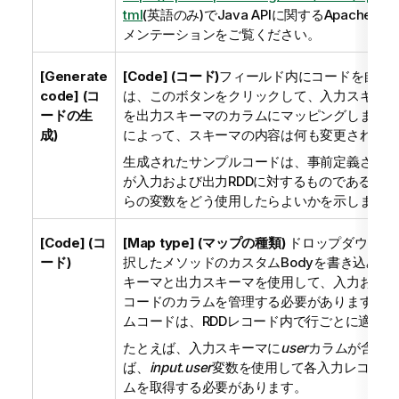
tml
(英語のみ)
でJava APIに関するApache S
メンテーションをご覧ください。
[Generate
[Code] (コード)
フィールド内にコードを自動
code] (コ
は、このボタンをクリックして、入力スキーマ
ードの生
を出力スキーマのカラムにマッピングします。
成)
によって、スキーマの内容は何も変更されませ
生成されたサンプルコードは、事前定義された
が入力および出力RDDに対するものであるか
らの変数をどう使用したらよいかを示します。
[Code] (コ
[Map type] (マップの種類)
ドロップダウンリ
ード)
択したメソッドのカスタムBodyを書き込みま
キーマと出力スキーマを使用して、入力および
コードのカラムを管理する必要があります。こ
ムコードは、RDDレコード内で行ごとに適用
たとえば、入力スキーマに
user
カラムが含ま
ば、
input.user
変数を使用して各入力レコード
ムを取得する必要があります。