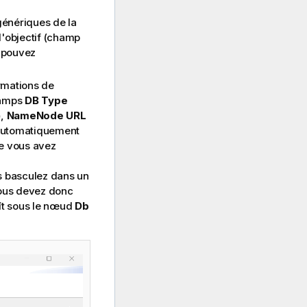
génériques de la
 l'objectif (champ
 pouvez
ormations de
hamps
DB Type
)
,
NameNode URL
automatiquement
ue vous avez
s basculez dans un
ous devez donc
ît sous le nœud
Db