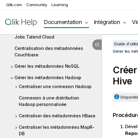
d'un fichier CSV
Qlik.com
Community
Learning
Comment utiliser les métadonnées
centralisées dans un Job
Documentation
Intégration
Vi
Utiliser des métadonnées dans des
Jobs Talend Cloud
Guide d'utili
Centralisation des métadonnées
Gérer les m
Couchbase
Gérer les métadonnées NoSQL
Créer
Gérer les métadonnées Hadoop
Hive
Centraliser une connexion Hadoop
Disponibl
Connexion à une distribution
Hadoop personnalisée
Procédur
Centraliser des métadonnées HBase
Dével
Centraliser les métadonnées MapR-
Repos
DB