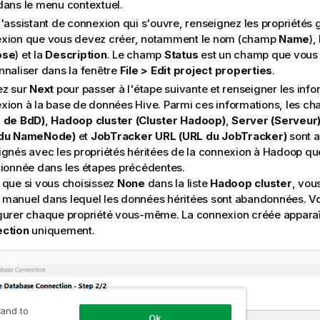
ans le menu contextuel.
l'assistant de connexion qui s'ouvre, renseignez les propriétés 
xion que vous devez créer, notamment le nom (champ
Name
),
ose
) et la
Description
. Le champ
Status
est un champ que vous
nnaliser dans la fenêtre
File > Edit project properties
.
ez sur
Next
pour passer à l'étape suivante et renseigner les inf
xion à la base de données Hive. Parmi ces informations, les c
 de BdD)
,
Hadoop cluster (Cluster Hadoop)
,
Server (Serveur
 du NameNode)
et
JobTracker URL (URL du JobTracker)
sont 
ignés avec les propriétés héritées de la connexion à Hadoop q
tionnée dans les étapes précédentes.
 que si vous choisissez
None
dans la liste
Hadoop cluster
, vou
manuel dans lequel les données héritées sont abandonnées. V
gurer chaque propriété vous-même. La connexion créée appara
ction
uniquement.
 and to
Ok