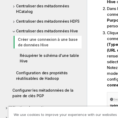
Hive
d
Centraliser des métadonnées
Dans 
HCatalog
conne
Purp
Centraliser des métadonnées HDFS
perso
Centraliser des métadonnées Hive
Cliqu
conne
Créer une connexion à une base
(Type
de données Hive
(URL
Récupérer le schéma d'une table
rense
Hive
sélec
Notez
Configuration des propriétés
mode 
réutilisables de Hadoop
confi
conne
Configurer les métadonnées de la
paire de clés PGP
Utilisation des routines
We use cookies to improve your experience with our websites
Versions supportées des systèmes tiers