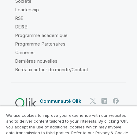
Société
Leadership
RSE
DEI&B
Programme académique
Programme Partenaires
Carrières
Dernières nouvelles
Bureaux autour du monde/Contact
Communauté Qlik
We use cookies to improve your experience with our websites
Contrats juridiques
and to deliver content tailored to your interests. By clicking ‘Ok’,
Conditions d'utilisation des produits
you accept the use of additional cookies which may involve
data transmission to third parties. Refer to our Privacy & Cookie
Legal Policies
Conditions légales