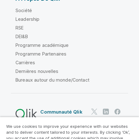
Société
Leadership
RSE
DEI&B
Programme académique
Programme Partenaires
Carrières
Dernières nouvelles
Bureaux autour du monde/Contact
Communauté Qlik
We use cookies to improve your experience with our websites
Contrats juridiques
and to deliver content tailored to your interests. By clicking ‘Ok’,
Conditions d'utilisation des produits
you accept the use of additional cookies which may involve