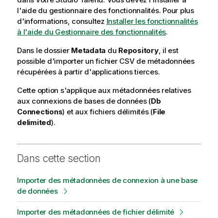
i
l'aide du gestionnaire des fonctionnalités.
Pour plus
l
d'informations, consultez
Installer les fonctionnalités
i
à l'aide du Gestionnaire des fonctionnalités
.
t
y
Dans le dossier
Metadata
du
Repository
, il est
-
possible d'importer un fichier CSV de métadonnées
n
récupérées à partir d'applications tierces.
o
t
Cette option s'applique aux métadonnées relatives
e
aux connexions de bases de données (
Db
Connections
) et aux fichiers délimités (
File
delimited
).
Dans cette section
Importer des métadonnées de connexion à une base
de données
Importer des métadonnées de fichier délimité