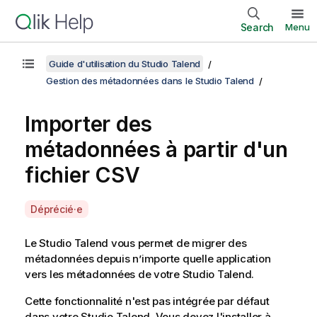
Search
Menu
Guide d'utilisation du Studio Talend
Gestion des métadonnées dans le Studio Talend
Importer des
métadonnées à partir d'un
fichier CSV
A
Déprécié·e
v
a
Le
Studio Talend
vous permet de migrer des
i
métadonnées depuis n’importe quelle application
l
vers les métadonnées de votre
Studio Talend
.
a
Cette fonctionnalité n'est pas intégrée par défaut
b
dans votre
Studio Talend
. Vous devez l'installer à