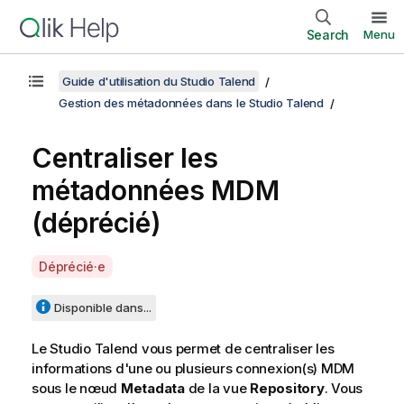
Search
Menu
Guide d'utilisation du Studio Talend
Gestion des métadonnées dans le Studio Talend
Centraliser les
métadonnées MDM
(déprécié)
A
Déprécié·e
v
a
Disponible dans...
i
l
Le
Studio Talend
vous permet de centraliser les
a
informations d'une ou plusieurs connexion(s) MDM
b
sous le nœud
Metadata
de la vue
Repository
. Vous