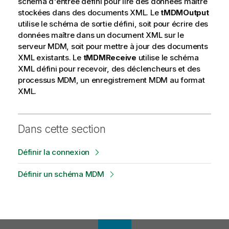
schéma d'entrée défini pour lire des données maître
i
stockées dans des documents XML. Le
tMDMOutput
o
utilise le schéma de sortie défini, soit pour écrire des
n
données maître dans un document XML sur le
s
serveur MDM, soit pour mettre à jour des documents
XML existants. Le
tMDMReceive
utilise le schéma
XML défini pour recevoir, des déclencheurs et des
processus MDM, un enregistrement MDM au format
XML.
Dans cette section
Définir la connexion
Définir un schéma MDM