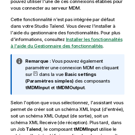
i
pouvez utiliser l'une de ces connexions établies pour
l
vous connecter au serveur MDM.
i
Cette fonctionnalité n'est pas intégrée par défaut
t
dans votre
Studio Talend
. Vous devez l'installer à
y
l'aide du gestionnaire des fonctionnalités.
Pour plus
-
d'informations, consultez
Installer les fonctionnalités
n
à l'aide du Gestionnaire des fonctionnalités
.
o
t
e
N
Remarque :
Vous pouvez également
o
paramétrer une connexion MDM en cliquant
t
sur
dans la vue
Basic settings
e
(Paramètres simples)
des composants
I
tMDMInput
et
tMDMOutput
.
n
f
Selon l'option que vous sélectionnez, l'assistant vous
o
permet de créer soit un schéma XML Input (d'entrée),
r
soit un schéma XML Output (de sortie), soit un
m
schéma XML Receive (de réception). Plus tard, dans
a
un Job
Talend
, le composant
tMDMInput
utilise le
t