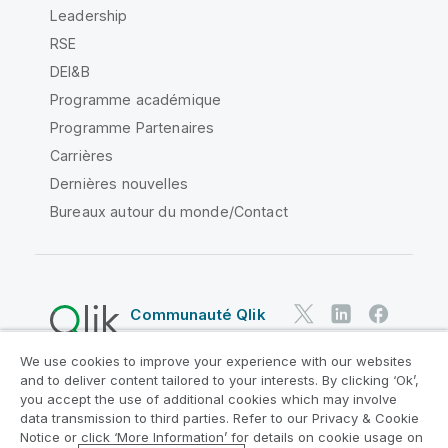
Leadership
RSE
DEI&B
Programme académique
Programme Partenaires
Carrières
Dernières nouvelles
Bureaux autour du monde/Contact
Communauté Qlik
We use cookies to improve your experience with our websites
Contrats juridiques
and to deliver content tailored to your interests. By clicking ‘Ok’,
Conditions d'utilisation des produits
you accept the use of additional cookies which may involve
data transmission to third parties. Refer to our Privacy & Cookie
Legal Policies
Conditions légales
Notice or click ‘More Information’ for details on cookie usage on