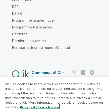
RSE
DEI&B
Programme académique
Programme Partenaires
Carrières
Dernières nouvelles
Bureaux autour du monde/Contact
Communauté Qlik
We use cookies to improve your experience with our websites
Contrats juridiques
and to deliver content tailored to your interests. By clicking ‘Ok’,
Conditions d'utilisation des produits
you accept the use of additional cookies which may involve
data transmission to third parties. Refer to our Privacy & Cookie
Legal Policies
Conditions légales
Notice or click ‘More Information’ for details on cookie usage on
Conditions d'utilisation
Marques
our sites.
Privacy & Cookie Notice