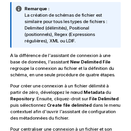
N
Remarque :
o
La création de schémas de fichier est
t
similaire pour tous les types de fichiers :
e
Delimited (délimités), Positional
I
(positionnels), Regex (Expressions
n
régulières), XML ou LDIF.
f
o
A la différence de l'assistant de connexion à une
r
base de données, l'assistant
New Delimited File
m
regroupe la connexion au fichier et la définition du
a
schéma, en une seule procédure de quatre étapes.
t
Pour créer une connexion à un fichier délimité à
i
partir de zéro, développez le nœud
o
Metadata
du
Repository
n
. Ensuite, cliquez-droit sur
File Delimited
puis sélectionnez
s
Create file delimited
dans le menu
contextuel afin d'ouvrir l'assistant de configuration
des métadonnées du fichier.
Pour centraliser une connexion à un fichier et son