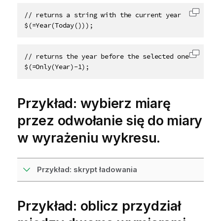
// returns a string with the current year

Skopiu
$(=Year(Today())); 
// returns the year before the selected one

Skopiu
$(=Only(Year)-1);
Przykład: wybierz miarę
przez odwołanie się do miary
w wyrażeniu wykresu.
Przykład: skrypt ładowania
Przykład: oblicz przydział