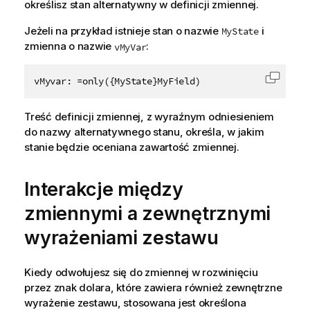
określisz stan alternatywny w definicji zmiennej.
Jeżeli na przykład istnieje stan o nazwie
i
MyState
zmienna o nazwie
:
vMyVar
vMyvar: =only({MyState}MyField)
Skopiu
Treść definicji zmiennej, z wyraźnym odniesieniem
do nazwy alternatywnego stanu, określa, w jakim
stanie będzie oceniana zawartość zmiennej.
Interakcje między
zmiennymi a zewnętrznymi
wyrażeniami zestawu
Kiedy odwołujesz się do zmiennej w rozwinięciu
przez znak dolara, które zawiera również zewnętrzne
wyrażenie zestawu, stosowana jest określona