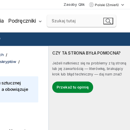
Zasoby Qlik
Polski (Zmień)
ia
Podręczniki
CZY TA STRONA BYŁA POMOCNA?
ch
 skryptów
Jeżeli natkniesz się na problemy z tą stroną
lub jej zawartością — literówkę, brakujący
krok lub błąd techniczny — daj nam znać!
 sztucznej
Przekaż tu opinię
, a obowiązuje