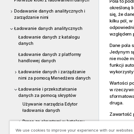
Pola to pod
określoną 
Dodawanie danych analitycznych i
się, że dan
zarządzanie nimi
kilku pól, 
odpowiednik
Ładowanie danych analitycznych
względem pó
Ładowanie danych z katalogu
danych
Dane pola s
Jedynym sp
Ładowanie danych z platformy
nie może m
handlowej danych
funkcji aut
wykorzystyw
Ładowanie danych i zarządzanie
nimi za pomocą Menedżera danych
Wartości po
Ładowanie i przekształcanie
w rzeczywis
danych za pomocą skryptów
sformatowa
druga.
Używanie narzędzia Edytor
ładowania danych
Zawartość p
Praca ze skryptami w katalogu
We use cookies to improve your experience with our websites
Poprzedni
Skrypty do ładowania lub