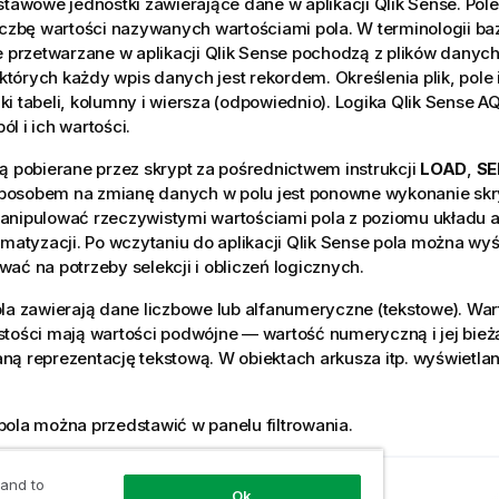
stawowe jednostki zawierające dane w aplikacji
Qlik Sense
. Pol
liczbę wartości nazywanych wartościami pola. W terminologii 
e przetwarzane w aplikacji
Qlik Sense
pochodzą z plików danych. 
w których każdy wpis danych jest rekordem. Określenia plik, pole 
i tabeli, kolumny i wiersza (odpowiednio). Logika
Qlik Sense
AQL
l i ich wartości.
ą pobierane przez skrypt za pośrednictwem instrukcji
LOAD
,
SE
osobem na zmianę danych w polu jest ponowne wykonanie skr
anipulować rzeczywistymi wartościami pola z poziomu układu a
omatyzacji. Po wczytaniu do aplikacji
Qlik Sense
pola można wyśw
ać na potrzeby selekcji i obliczeń logicznych.
la zawierają dane liczbowe lub alfanumeryczne (tekstowe). Wa
tości mają wartości podwójne — wartość numeryczną i jej bież
ną reprezentację tekstową. W obiektach
arkusza
itp. wyświetlan
ola można przedstawić w panelu filtrowania.
 and to
 temat
Ok