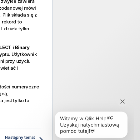
e zwykle zawiera
bazodanowej mówi
Plik składa się z
i rekord to
 działa tylko
LECT
i
Binary
yptu. Użytkownik
ni przy użyciu
ietlać i
rtości numeryczne
ącą,
a jest tylko ta
Następny temat