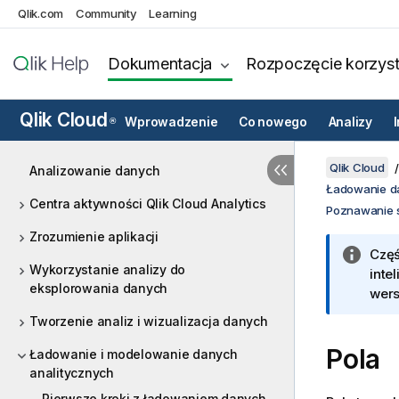
Qlik.com
Community
Learning
Dokumentacja
Rozpoczęcie korzyst
Qlik Cloud
Wprowadzenie
Co nowego
Analizy
®
Qlik Cloud
Analizowanie danych
Ładowanie d
Centra aktywności Qlik Cloud Analytics
Poznawanie s
Zrozumienie aplikacji
Częś
Wykorzystanie analizy do
inte
eksplorowania danych
wers
Tworzenie analiz i wizualizacja danych
Pola
Ładowanie i modelowanie danych
analitycznych
Pierwsze kroki z ładowaniem danych